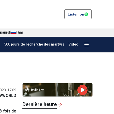
Listen on
panish
Thai
500 jours de recherche des martyrs
Vidéo
023, 17:09
VWORLD
Dernière heure
8 fois de