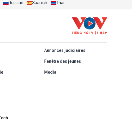
Russian
Spanish
Thai
áp
Annonces judiciaires
Fenêtre des jeunes
ie
Media
Tech