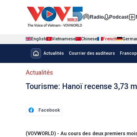
Nhảy đến nội dung
Đa phương t
Radio
Podcast
English
Vietnamese
Chinese
French
Germa
Menu trang chủ tiếng Pháp
Actualités
Courrier des auditeurs
Francop
menu phụ tiếng Pháp
Actualités
Tourisme: Hanoï recense 3,73 mil
Facebook
(VOVWORLD) - Au cours des deux premiers mois de 