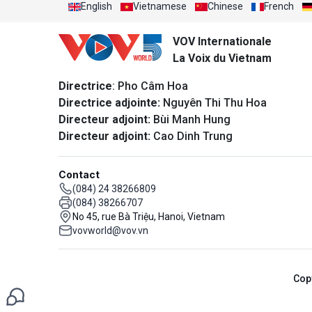
English
Vietnamese
Chinese
French
VOV Internationale
La Voix du Vietnam
Directrice
: Pho Câm Hoa
Directrice adjointe:
Nguyên Thi Thu Hoa
Directeur adjoint:
Bùi Manh Hung
Directeur adjoint:
Cao Dinh Trung
Contact
(084) 24 38266809
(084) 38266707
No 45, rue Bà Triệu, Hanoi, Vietnam
vovworld@vov.vn
Cop