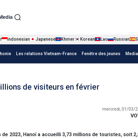
iện tiếng Pháp
Media
n
Indonesian
Japanese
Khmer
Korean
Lao
Russian
S
honie
Les relations Vietnam-France
Fenêtre des jeunes
Media
lions de visiteurs en février
mercredi, 01/03/2
VO
2023, Hanoï a accueilli 3,73 millions de touristes, soit 2,