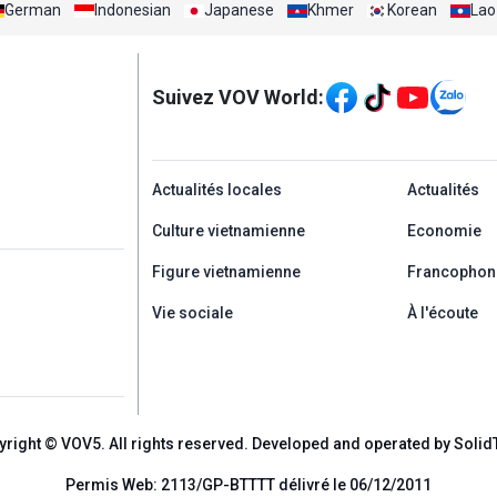
German
Indonesian
Japanese
Khmer
Korean
Lao
Mạng xã hội
Suivez VOV World:
menu footer tiếng Ph
Actualités locales
Actualités
Culture vietnamienne
Economie
Figure vietnamienne
Francophon
Vie sociale
À l'écoute
yright © VOV5. All rights reserved. Developed and operated by Solid
Permis Web: 2113/GP-BTTTT délivré le 06/12/2011