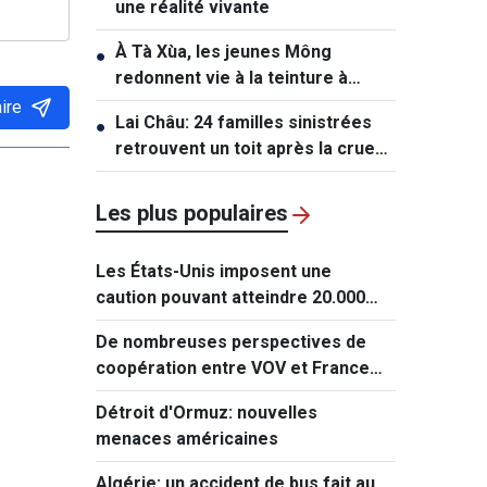
une réalité vivante
À Tà Xùa, les jeunes Mông
●
redonnent vie à la teinture à
l’indigo
ire
Lai Châu: 24 familles sinistrées
●
retrouvent un toit après la crue
de Muong Than
Les plus populaires
Les États-Unis imposent une
caution pouvant atteindre 20.000
dollars pour les demandes de visa
De nombreuses perspectives de
de ressortissants de 50 pays
coopération entre VOV et France
Médias Monde
Détroit d'Ormuz: nouvelles
menaces américaines
Algérie: un accident de bus fait au