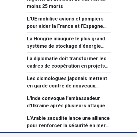
moins 25 morts
L'UE mobilise avions et pompiers
pour aider la France et l'Espagne
face aux incendies
La Hongrie inaugure le plus grand
système de stockage d'énergie
d'Europe centrale
La diplomatie doit transformer les
cadres de coopération en projets
concrets
Les sismologues japonais mettent
en garde contre de nouveaux
séismes majeurs après celui de
L'Inde convoque l'ambassadeur
Kumamoto
d'Ukraine après plusieurs attaques
visant des navires marchands en
L’Arabie saoudite lance une alliance
mer Noire.
pour renforcer la sécurité en mer
Rouge