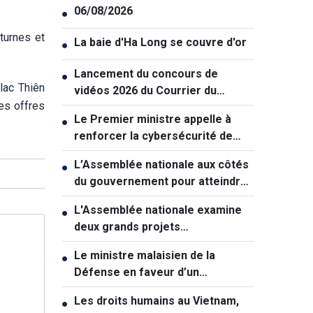
06/08/2026
●
turnes et
La baie d'Ha Long se couvre d'or
●
Lancement du concours de
●
lac Thiên
vidéos 2026 du Courrier du
es offres
Vietnam: "La paix et la jeunesse"
Le Premier ministre appelle à
●
renforcer la cybersécurité de
manière coordonnée
L’Assemblée nationale aux côtés
●
du gouvernement pour atteindre
une croissance à deux chiffres
L'Assemblée nationale examine
●
deux grands projets
d'infrastructures pour soutenir la
Le ministre malaisien de la
●
croissance
Défense en faveur d’un
rapprochement avec le Vietnam
Les droits humains au Vietnam,
●