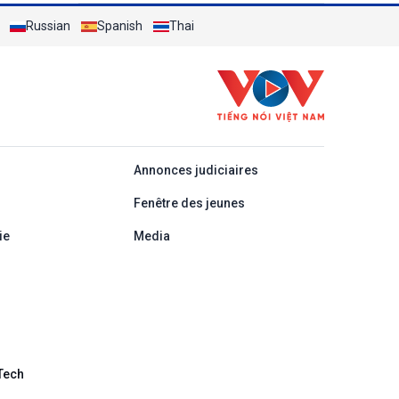
paix et la jeunesse"
Russian
Spanish
Thai
áp
Annonces judiciaires
Fenêtre des jeunes
ie
Media
Tech