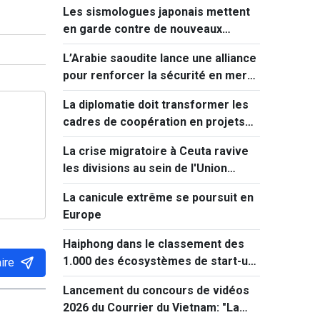
Les sismologues japonais mettent
en garde contre de nouveaux
séismes majeurs après celui de
L’Arabie saoudite lance une alliance
Kumamoto
pour renforcer la sécurité en mer
Rouge
La diplomatie doit transformer les
cadres de coopération en projets
concrets
La crise migratoire à Ceuta ravive
les divisions au sein de l'Union
européenne
La canicule extrême se poursuit en
Europe
Haiphong dans le classement des
1.000 des écosystèmes de start-up
ire
innovantes les plus performants au
Lancement du concours de vidéos
monde
2026 du Courrier du Vietnam: "La