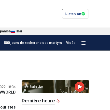
Listen on
panish
Thai
500 jours de recherche des martyrs
Vidéo
022, 18:34
VWORLD
Dernière heure
touristes