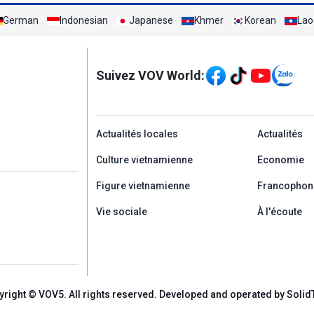
German
Indonesian
Japanese
Khmer
Korean
Lao
Mạng xã hội
Suivez VOV World:
menu footer tiếng Ph
Actualités locales
Actualités
Culture vietnamienne
Economie
Figure vietnamienne
Francophon
Vie sociale
À l'écoute
yright © VOV5. All rights reserved. Developed and operated by Solid