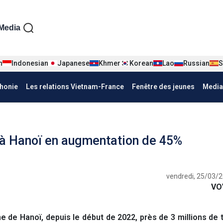
iện tiếng Pháp
Media
n
Indonesian
Japanese
Khmer
Korean
Lao
Russian
S
honie
Les relations Vietnam-France
Fenêtre des jeunes
Media
t à Hanoï en augmentation de 45%
vendredi, 25/03/2
VO
de Hanoï, depuis le début de 2022, près de 3 millions de 