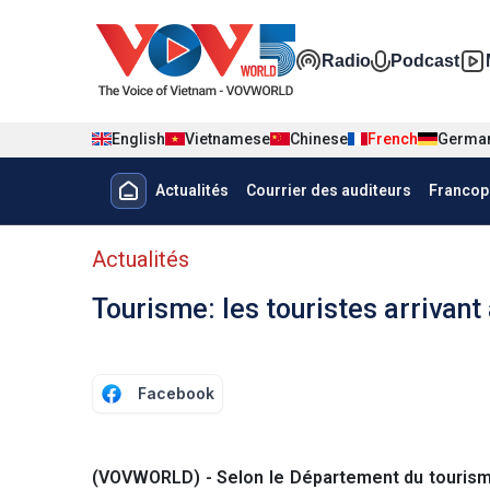
Nhảy đến nội dung
Đa phương t
Radio
Podcast
English
Vietnamese
Chinese
French
Germa
Menu trang chủ tiếng Pháp
Actualités
Courrier des auditeurs
Francop
menu phụ tiếng Pháp
Actualités
Tourisme: les touristes arrivan
Facebook
(VOVWORLD) - Selon le Département du tourisme 