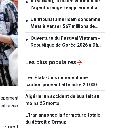
À Dà Nang, là où les victimes de
●
l'agent orange réapprennent à
vivre
Un tribunal américain condamne
●
Meta à verser 567 millions de
dollars dans une affaire
Ouverture du Festival Vietnam -
●
impliquant des mineurs
République de Corée 2026 à Dà
Nang
Les plus populaires
Les États-Unis imposent une
caution pouvant atteindre 20.000
dollars pour les demandes de visa
Algérie: un accident de bus fait au
loppement
de ressortissants de 50 pays
moins 25 morts
nationaux
L'Iran annonce la fermeture totale
du détroit d'Ormuz
ancement