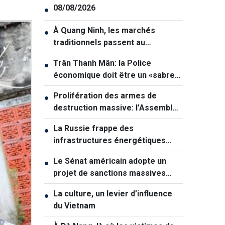
08/08/2026
●
À Quang Ninh, les marchés
●
traditionnels passent au
numérique
Trân Thanh Mân: la Police
●
économique doit être un «sabre
tranchant» dans la lutte contre la
Prolifération des armes de
●
criminalité
destruction massive: l’Assemblée
nationale veut renforcer la
La Russie frappe des
●
prévention
infrastructures énergétiques
vitales de l'Ukraine
Le Sénat américain adopte un
●
projet de sanctions massives
contre la Russie
La culture, un levier d’influence
●
du Vietnam