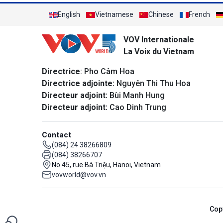
English
Vietnamese
Chinese
French
VOV Internationale
La Voix du Vietnam
Directrice
: Pho Câm Hoa
Directrice adjointe:
Nguyên Thi Thu Hoa
Directeur adjoint:
Bùi Manh Hung
Directeur adjoint:
Cao Dinh Trung
Contact
(084) 24 38266809
(084) 38266707
No 45, rue Bà Triệu, Hanoi, Vietnam
vovworld@vov.vn
Cop