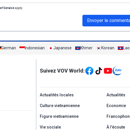
of Service
apply.
Envoyer le commenta
German
Indonesian
Japanese
Khmer
Korean
Lao
Mạng xã hội
Suivez VOV World:
menu footer tiếng Ph
Actualités locales
Actualités
Culture vietnamienne
Economie
Figure vietnamienne
Francophon
Vie sociale
À l'écoute