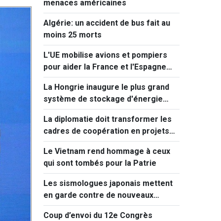
menaces américaines
Algérie: un accident de bus fait au
moins 25 morts
L'UE mobilise avions et pompiers
pour aider la France et l'Espagne
face aux incendies
La Hongrie inaugure le plus grand
système de stockage d'énergie
d'Europe centrale
La diplomatie doit transformer les
cadres de coopération en projets
concrets
Le Vietnam rend hommage à ceux
qui sont tombés pour la Patrie
Les sismologues japonais mettent
en garde contre de nouveaux
séismes majeurs après celui de
Coup d’envoi du 12e Congrès
Kumamoto