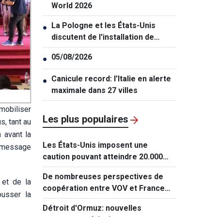
World 2026
La Pologne et les États-Unis
●
discutent de l'installation de
bases militaires permanentes
05/08/2026
●
Canicule record: l’Italie en alerte
●
maximale dans 27 villes
mobiliser
Les plus populaires
s, tant au
n avant la
Les États-Unis imposent une
n message
caution pouvant atteindre 20.000
dollars pour les demandes de visa
De nombreuses perspectives de
de ressortissants de 50 pays
 et de la
coopération entre VOV et France
ousser la
Médias Monde
Détroit d'Ormuz: nouvelles