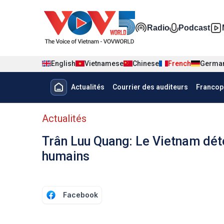
Nhảy đến nội dung
Đa phương t
Radio
Podcast
English
Vietnamese
Chinese
French
Germa
Menu trang chủ tiếng Pháp
Actualités
Courrier des auditeurs
Francop
menu phụ tiếng Pháp
Actualités
Trân Luu Quang: Le Vietnam déte
humains
Facebook