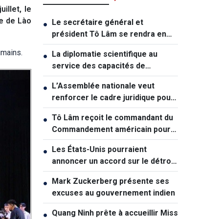
illet, le
ce de Lào
Le secrétaire général et
●
président Tô Lâm se rendra en
Australie et en Nouvelle-Zélande
umains.
La diplomatie scientifique au
●
service des capacités de
développement national
L’Assemblée nationale veut
●
renforcer le cadre juridique pour
soutenir la croissance
Tô Lâm reçoit le commandant du
●
Commandement américain pour
l'Indopacifique
Les États-Unis pourraient
●
annoncer un accord sur le détroit
d'Ormuz dans les prochaines 48
Mark Zuckerberg présente ses
●
heures
excuses au gouvernement indien
Quang Ninh prête à accueillir Miss
●