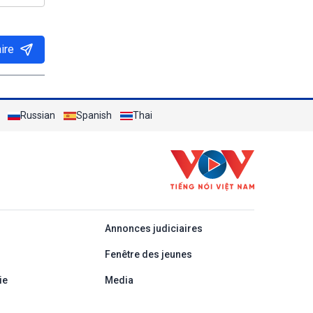
ire
Russian
Spanish
Thai
áp
Annonces judiciaires
Fenêtre des jeunes
ie
Media