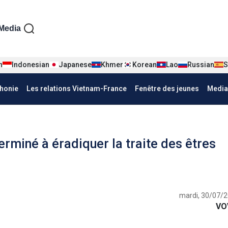
iện tiếng Pháp
Media
n
Indonesian
Japanese
Khmer
Korean
Lao
Russian
S
honie
Les relations Vietnam-France
Fenêtre des jeunes
Media
rminé à éradiquer la traite des êtres
mardi, 30/07/2
VO