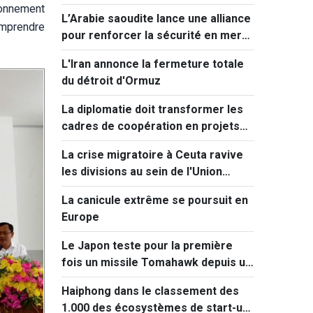
séismes majeurs après celui de
ronnement
L’Arabie saoudite lance une alliance
Kumamoto
omprendre
pour renforcer la sécurité en mer
Rouge
L'Iran annonce la fermeture totale
du détroit d'Ormuz
La diplomatie doit transformer les
cadres de coopération en projets
concrets
La crise migratoire à Ceuta ravive
les divisions au sein de l'Union
européenne
La canicule extrême se poursuit en
Europe
Le Japon teste pour la première
fois un missile Tomahawk depuis un
destroyer
Haiphong dans le classement des
1.000 des écosystèmes de start-up