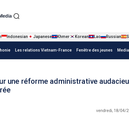
iện tiếng Pháp
Media
n
Indonesian
Japanese
Khmer
Korean
Lao
Russian
S
honie
Les relations Vietnam-France
Fenêtre des jeunes
Media
ur une réforme administrative audacieu
érée
vendredi, 18/04/2