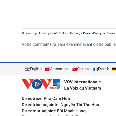
This site is protected by reCAPTCHA and the Google
Privacy Policy
and
Terms 
Votre commentaire sera examiné avant d'être publié
English
Vietnamese
Chinese
French
VOV Internationale
La Voix du Vietnam
Directrice
: Pho Câm Hoa
Directrice adjointe:
Nguyên Thi Thu Hoa
Directeur adjoint:
Bùi Manh Hung