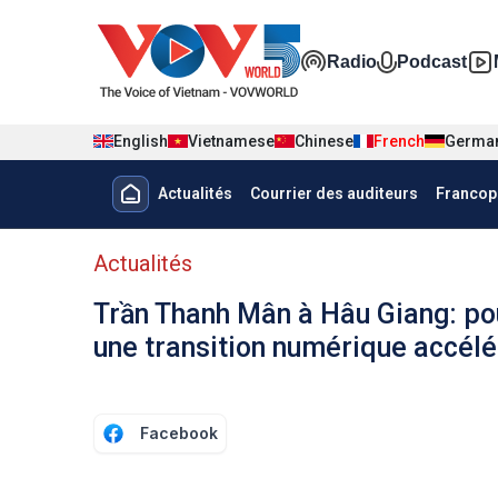
Nhảy đến nội dung
Đa phương t
Radio
Podcast
English
Vietnamese
Chinese
French
Germa
Menu trang chủ tiếng Pháp
Actualités
Courrier des auditeurs
Francop
menu phụ tiếng Pháp
Actualités
Trần Thanh Mân à Hâu Giang: po
une transition numérique accél
Facebook