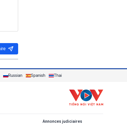
ire
Russian
Spanish
Thai
áp
Annonces judiciaires