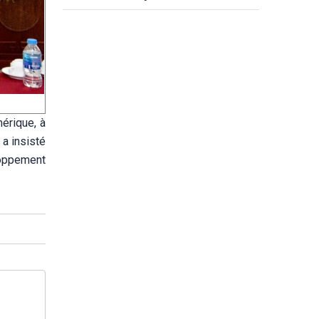
innovantes les plus performants au
monde
érique, à
 a insisté
loppement