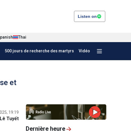
Listen on
panish
Thai
500 jours de recherche des martyrs
Vidéo
se et
025, 19:19
Lê Tuyết
Dernière heure