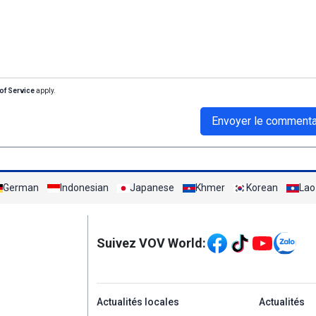
of Service
apply.
Envoyer le commenta
German
Indonesian
Japanese
Khmer
Korean
Lao
Mạng xã hội
Suivez VOV World:
menu footer tiếng Ph
Actualités locales
Actualités