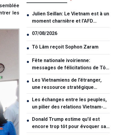
ssemblée
ntrer les
Julien Seillan: Le Vietnam est à un
●
moment charnière et l'AFD
souhaite l'accompagner dans
07/08/2026
●
cette transition
Tô Lâm reçoit Sophon Zaram
●
Fête nationale ivoirienne:
●
messages de félicitations de Tô
Lâm et de Lê Hoài Trung
Les Vietnamiens de l’étranger,
●
une ressource stratégique
majeure contribuant au
Les échanges entre les peuples,
●
renforcement de la puissance
un pilier des relations Vietnam-
nationale
Australie
Donald Trump estime qu’il est
●
encore trop tôt pour évoquer sa
succession politique