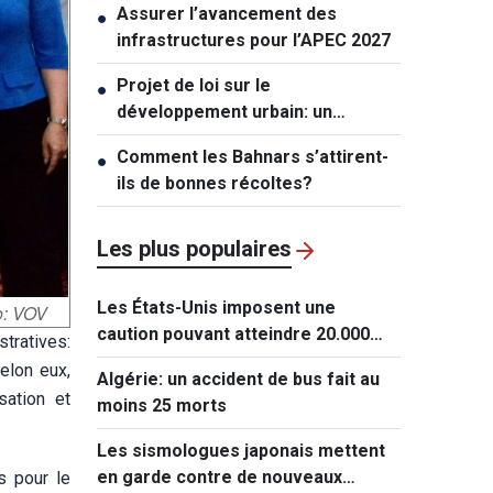
Assurer l’avancement des
●
infrastructures pour l’APEC 2027
Projet de loi sur le
●
développement urbain: un
mécanisme exceptionnel pour Hô
Comment les Bahnars s’attirent-
●
Chi Minh-ville
ils de bonnes récoltes?
Les plus populaires
Les États-Unis imposent une
o: VOV
caution pouvant atteindre 20.000
stratives:
dollars pour les demandes de visa
elon eux,
Algérie: un accident de bus fait au
de ressortissants de 50 pays
sation et
moins 25 morts
Les sismologues japonais mettent
en garde contre de nouveaux
s pour le