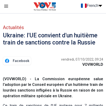
Nhảy đến nội dung
French
Menu trang chủ tiếng Pháp
menu phụ tiếng Pháp
Actualités
Ukraine: l'UE convient d'un huitième
train de sanctions contre la Russie
vendredi, 07/10/2022, 09:24
Facebook
VOVWORLD
(VOVWORLD) - La Commission européenne salue
l'adoption par le Conseil européen d'un huitième train de
lourdes sanctions infligées à la Russie en raison de son
opération militaire spéciale en Ukraine.
Ce train de sanctions de l'UE instaure pour 7 milliards