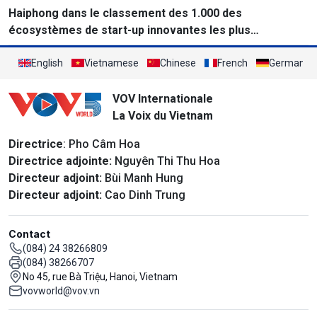
Haiphong dans le classement des 1.000 des
écosystèmes de start-up innovantes les plus
performants au monde
English
Vietnamese
Chinese
French
German
VOV Internationale
La Voix du Vietnam
Directrice
: Pho Câm Hoa
Directrice adjointe:
Nguyên Thi Thu Hoa
Directeur adjoint:
Bùi Manh Hung
Directeur adjoint:
Cao Dinh Trung
Contact
(084) 24 38266809
(084) 38266707
No 45, rue Bà Triệu, Hanoi, Vietnam
vovworld@vov.vn