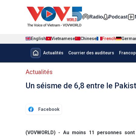
Nhảy đến nội dung
Đa phương t
Radio
Podcast
English
Vietnamese
Chinese
French
Germa
Menu trang chủ tiếng Pháp
Actualités
Courrier des auditeurs
Francop
menu phụ tiếng Pháp
Actualités
Un séisme de 6,8 entre le Pakist
Facebook
(VOVWORLD) - Au moins 11 personnes sont 