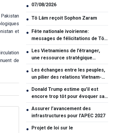
07/08/2026
●
e Pakistan
Tô Lâm reçoit Sophon Zaram
●
ologiques
nistan et
Fête nationale ivoirienne:
●
messages de félicitations de Tô
Lâm et de Lê Hoài Trung
Les Vietnamiens de l’étranger,
●
rculation
une ressource stratégique
inuent de
majeure contribuant au
Les échanges entre les peuples,
●
renforcement de la puissance
un pilier des relations Vietnam-
nationale
Australie
Donald Trump estime qu’il est
●
encore trop tôt pour évoquer sa
succession politique
Assurer l’avancement des
●
infrastructures pour l’APEC 2027
Projet de loi sur le
●