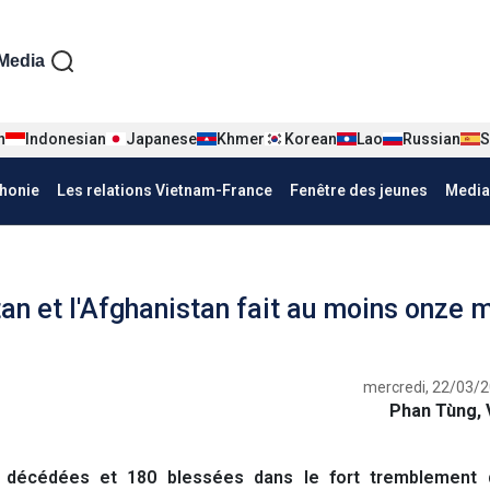
iện tiếng Pháp
Media
n
Indonesian
Japanese
Khmer
Korean
Lao
Russian
S
honie
Les relations Vietnam-France
Fenêtre des jeunes
Media
an et l'Afghanistan fait au moins onze 
mercredi, 22/03/2
Phan Tùng, 
décédées et 180 blessées dans le fort tremblement 