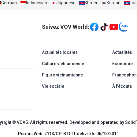
German
Indonesian
Japanese
Khmer
Korean
Lao
Mạng xã hội
Suivez VOV World:
menu footer tiếng Ph
Actualités locales
Actualités
Culture vietnamienne
Economie
Figure vietnamienne
Francophon
Vie sociale
À l'écoute
yright © VOV5. All rights reserved. Developed and operated by Solid
Permis Web: 2113/GP-BTTTT délivré le 06/12/2011