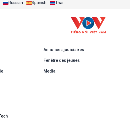
Russian
Spanish
Thai
áp
Annonces judiciaires
Fenêtre des jeunes
ie
Media
Tech