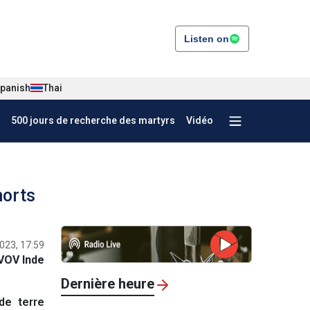
Listen on
panish
Thai
500 jours de recherche des martyrs
Vidéo
morts
023, 17:59
VOV Inde
Dernière heure
de terre