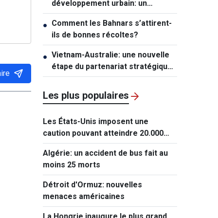
développement urbain: un
mécanisme exceptionnel pour Hô
Comment les Bahnars s’attirent-
●
Chi Minh-ville
ils de bonnes récoltes?
Vietnam-Australie: une nouvelle
●
étape du partenariat stratégique
ire
global
Les plus populaires
Les États-Unis imposent une
caution pouvant atteindre 20.000
dollars pour les demandes de visa
Algérie: un accident de bus fait au
de ressortissants de 50 pays
moins 25 morts
Détroit d'Ormuz: nouvelles
menaces américaines
La Hongrie inaugure le plus grand