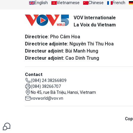
English
Vietnamese
Chinese
French
VOV Internationale
La Voix du Vietnam
Directrice
: Pho Câm Hoa
Directrice adjointe:
Nguyên Thi Thu Hoa
Directeur adjoint:
Bùi Manh Hung
Directeur adjoint:
Cao Dinh Trung
Contact
(084) 24 38266809
(084) 38266707
No 45, rue Bà Triệu, Hanoi, Vietnam
vovworld@vov.vn
Cop