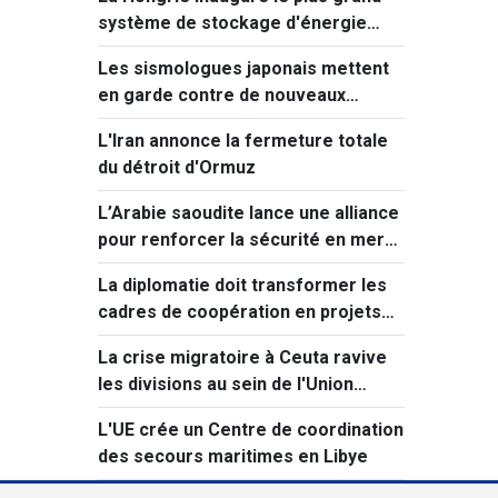
système de stockage d'énergie
d'Europe centrale
Les sismologues japonais mettent
en garde contre de nouveaux
séismes majeurs après celui de
L'Iran annonce la fermeture totale
Kumamoto
du détroit d'Ormuz
L’Arabie saoudite lance une alliance
pour renforcer la sécurité en mer
Rouge
La diplomatie doit transformer les
cadres de coopération en projets
concrets
La crise migratoire à Ceuta ravive
les divisions au sein de l'Union
européenne
L'UE crée un Centre de coordination
des secours maritimes en Libye