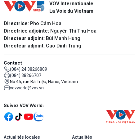
VOV Internationale
La Voix du Vietnam
Directrice
: Pho Câm Hoa
Directrice adjointe:
Nguyên Thi Thu Hoa
Directeur adjoint:
Bùi Manh Hung
Directeur adjoint:
Cao Dinh Trung
Contact
(084) 24 38266809
(084) 38266707
No 45, rue Bà Triệu, Hanoi, Vietnam
vovworld@vov.vn
Mạng xã hội
Suivez VOV World:
menu footer tiếng Pháp
Actualités locales
Actualités