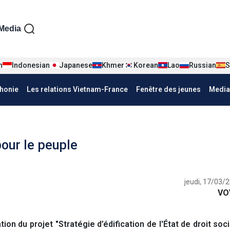
iện tiếng Pháp
Media
n
Indonesian
Japanese
Khmer
Korean
Lao
Russian
S
honie
Les relations Vietnam-France
Fenêtre des jeunes
Media
pour le peuple
jeudi, 17/03/
VO
n du projet "Stratégie d’édification de l'État de droit soci