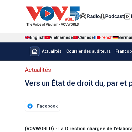
Nhảy đến nội dung
Đa phương t
Radio
Podcast
English
Vietnamese
Chinese
French
Germa
Menu trang chủ tiếng Pháp
Actualités
Courrier des auditeurs
Francop
menu phụ tiếng Pháp
Actualités
Vers un État de droit du, par et 
Facebook
(VOVWORLD) - La Direction chargée de l’élaboratio