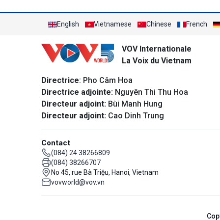
English
Vietnamese
Chinese
French
VOV Internationale
La Voix du Vietnam
Directrice
: Pho Câm Hoa
Directrice adjointe:
Nguyên Thi Thu Hoa
Directeur adjoint:
Bùi Manh Hung
Directeur adjoint:
Cao Dinh Trung
Contact
(084) 24 38266809
(084) 38266707
No 45, rue Bà Triệu, Hanoi, Vietnam
vovworld@vov.vn
Cop