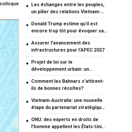
 colloque
Les échanges entre les peuples,
●
un pilier des relations Vietnam-
Australie
Donald Trump estime qu’il est
●
encore trop tôt pour évoquer sa
succession politique
Assurer l’avancement des
●
infrastructures pour l’APEC 2027
Projet de loi sur le
●
développement urbain: un
mécanisme exceptionnel pour Hô
Comment les Bahnars s’attirent-
●
Chi Minh-ville
ils de bonnes récoltes?
Vietnam-Australie: une nouvelle
●
étape du partenariat stratégique
global
ONU: des experts en droits de
●
l'homme appellent les États-Unis