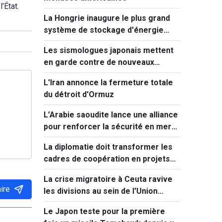
’État.
La Hongrie inaugure le plus grand
système de stockage d'énergie
d'Europe centrale
Les sismologues japonais mettent
en garde contre de nouveaux
séismes majeurs après celui de
L'Iran annonce la fermeture totale
Kumamoto
du détroit d'Ormuz
L’Arabie saoudite lance une alliance
pour renforcer la sécurité en mer
Rouge
La diplomatie doit transformer les
cadres de coopération en projets
concrets
La crise migratoire à Ceuta ravive
ire
les divisions au sein de l'Union
européenne
Le Japon teste pour la première