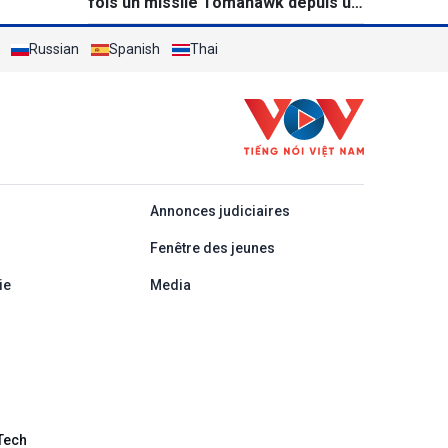
fois un missile Tomahawk depuis un
destroyer
Russian
Spanish
Thai
áp
Annonces judiciaires
Fenêtre des jeunes
ie
Media
Tech