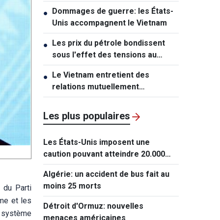
à lever les sanctions contre Cuba
Dommages de guerre: les États-
●
Unis accompagnent le Vietnam
Les prix du pétrole bondissent
●
sous l'effet des tensions au
Moyen-Orient
Le Vietnam entretient des
●
relations mutuellement
bénéfiques avec l’Australie et la
Nouvelle-Zélande
Les plus populaires
Les États-Unis imposent une
caution pouvant atteindre 20.000
dollars pour les demandes de visa
Algérie: un accident de bus fait au
de ressortissants de 50 pays
moins 25 morts
 du Parti
me et les
Détroit d'Ormuz: nouvelles
n système
menaces américaines