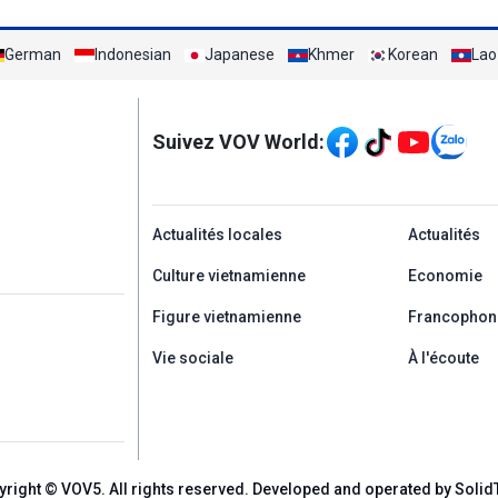
German
Indonesian
Japanese
Khmer
Korean
Lao
Mạng xã hội
Suivez VOV World:
menu footer tiếng Ph
Actualités locales
Actualités
Culture vietnamienne
Economie
Figure vietnamienne
Francophon
Vie sociale
À l'écoute
yright © VOV5. All rights reserved. Developed and operated by Solid