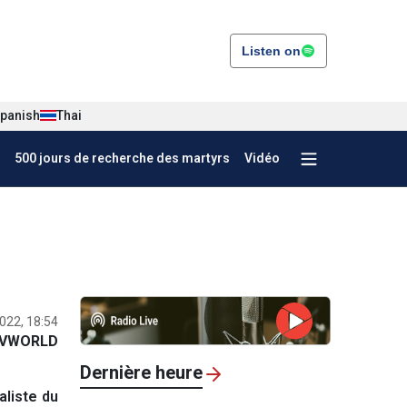
Listen on
panish
Thai
500 jours de recherche des martyrs
Vidéo
2022, 18:54
VWORLD
Dernière heure
aliste du