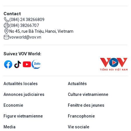
Contact
(084) 24 38266809
(084) 38266707
No 45, rue Bà Triệu, Hanoi, Vietnam
vovworld@vov.vn
Mạng xã hội
Suivez VOV World:
menu footer tiếng Pháp
Actualités locales
Actualités
Annonces judiciaires
Culture vietnamienne
Economie
Fenêtre des jeunes
Figure vietnamienne
Francophonie
Media
Vie sociale