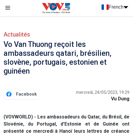
Nhảy đến nội dung
French
Menu trang chủ tiếng Pháp
menu phụ tiếng Pháp
Actualités
Vo Van Thuong reçoit les
ambassadeurs qatari, brésilien,
slovène, portugais, estonien et
guinéen
mercredi, 24/05/2023, 19:29
Facebook
Vu Dung
(VOVWORLD) - Les ambassadeurs du Qatar, du Brésil, de
Slovénie, du Portugal, d’Estonie et de Guinée ont
présenté ce mercredi à Hanoï leurs lettres de créance