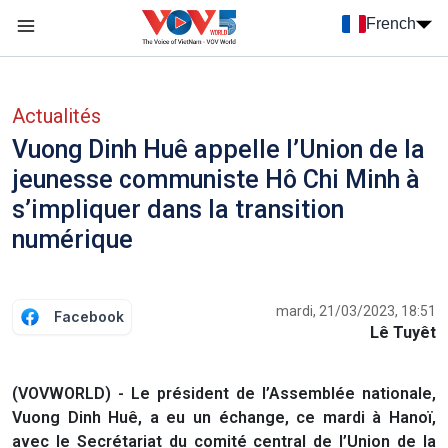
Nhảy đến nội dung
French
Menu trang chủ tiếng Pháp
menu phụ tiếng Pháp
Actualités
Vuong Dinh Huê appelle l’Union de la
jeunesse communiste Hô Chi Minh à
s’impliquer dans la transition
numérique
mardi, 21/03/2023, 18:51
Facebook
Lê Tuyêt
(VOVWORLD) - Le président de l’Assemblée nationale,
Vuong Dinh Huê, a eu un échange, ce mardi à Hanoï,
avec le Secrétariat du comité central de l’Union de la