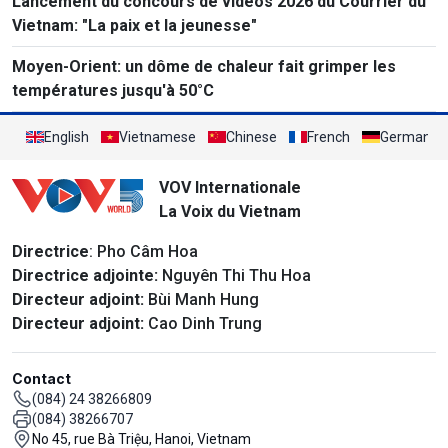
Lancement du concours de vidéos 2026 du Courrier du
Vietnam: "La paix et la jeunesse"
Moyen-Orient: un dôme de chaleur fait grimper les
températures jusqu'à 50°C
English
Vietnamese
Chinese
French
German
VOV Internationale
La Voix du Vietnam
Directrice
: Pho Câm Hoa
Directrice adjointe:
Nguyên Thi Thu Hoa
Directeur adjoint:
Bùi Manh Hung
Directeur adjoint:
Cao Dinh Trung
Contact
(084) 24 38266809
(084) 38266707
No 45, rue Bà Triệu, Hanoi, Vietnam