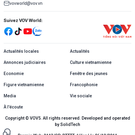
vovworld@vov.vn
Mạng xã hội
Suivez VOV World:
menu footer tiếng Pháp
Actualités locales
Actualités
Annonces judiciaires
Culture vietnamienne
Economie
Fenêtre des jeunes
Figure vietnamienne
Francophonie
Media
Vie sociale
À l'écoute
Copyright © VOV5. All rights reserved. Developed and operated
by SolidTech