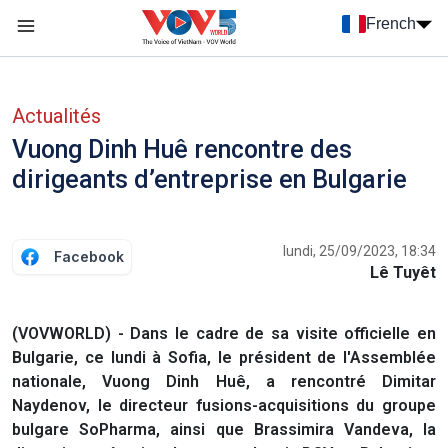
Nhảy đến nội dung
French
Menu trang chủ tiếng Pháp
menu phụ tiếng Pháp
Actualités
Vuong Dinh Huê rencontre des
dirigeants d’entreprise en Bulgarie
lundi, 25/09/2023, 18:34
Facebook
Lê Tuyêt
(VOVWORLD) - Dans le cadre de sa visite officielle en
Bulgarie, ce lundi à Sofia, le président de l'Assemblée
nationale, Vuong Dinh Huê, a rencontré Dimitar
Naydenov, le directeur fusions-acquisitions du groupe
bulgare SoPharma, ainsi que Brassimira Vandeva, la