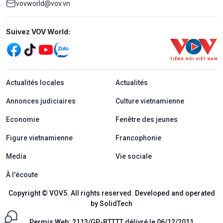
vovworld@vov.vn
Mạng xã hội
Suivez VOV World:
menu footer tiếng Pháp
Actualités locales
Actualités
Annonces judiciaires
Culture vietnamienne
Economie
Fenêtre des jeunes
Figure vietnamienne
Francophonie
Media
Vie sociale
À l'écoute
Copyright © VOV5. All rights reserved. Developed and operated
by SolidTech
Permis Web: 2113/GP-BTTTT délivré le 06/12/2011