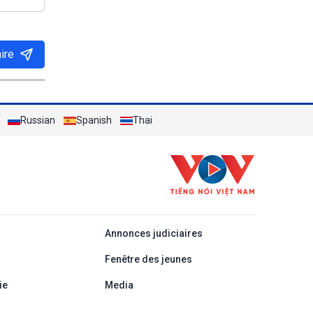
ire
Russian
Spanish
Thai
áp
Annonces judiciaires
Fenêtre des jeunes
ie
Media