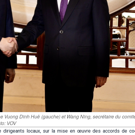
ne Vuong Dinh Huê (gauche) et Wang Ning, secrétaire du comité
oto: VOV
e dirigeants locaux, sur la mise en œuvre des accords de co