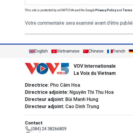
This site is protected by reCAPTCHA and the Google
Privacy Policy
and
Terms 
Votre commentaire sera examiné avant d'être publié
English
Vietnamese
Chinese
French
VOV Internationale
La Voix du Vietnam
Directrice
: Pho Câm Hoa
Directrice adjointe:
Nguyên Thi Thu Hoa
Directeur adjoint:
Bùi Manh Hung
Directeur adjoint:
Cao Dinh Trung
Contact
(084) 24 38266809