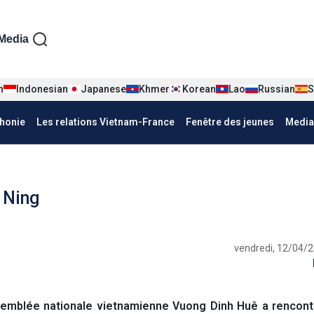
iện tiếng Pháp
Media
n
Indonesian
Japanese
Khmer
Korean
Lao
Russian
S
honie
Les relations Vietnam-France
Fenêtre des jeunes
Media
 Ning
vendredi, 12/04/2
Assemblée nationale vietnamienne Vuong Dinh Huê a rencon