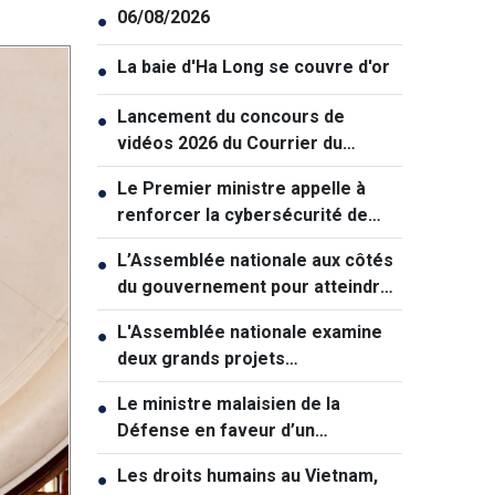
06/08/2026
●
La baie d'Ha Long se couvre d'or
●
Lancement du concours de
●
vidéos 2026 du Courrier du
Vietnam: "La paix et la jeunesse"
Le Premier ministre appelle à
●
renforcer la cybersécurité de
manière coordonnée
L’Assemblée nationale aux côtés
●
du gouvernement pour atteindre
une croissance à deux chiffres
L'Assemblée nationale examine
●
deux grands projets
d'infrastructures pour soutenir la
Le ministre malaisien de la
●
croissance
Défense en faveur d’un
rapprochement avec le Vietnam
Les droits humains au Vietnam,
●