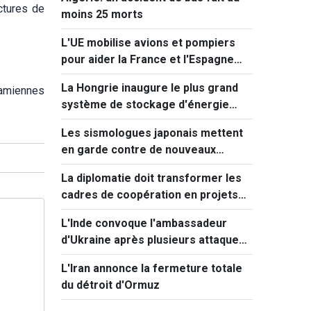
uctures de
moins 25 morts
L'UE mobilise avions et pompiers
pour aider la France et l'Espagne
face aux incendies
La Hongrie inaugure le plus grand
namiennes
système de stockage d'énergie
d'Europe centrale
Les sismologues japonais mettent
en garde contre de nouveaux
séismes majeurs après celui de
La diplomatie doit transformer les
Kumamoto
cadres de coopération en projets
concrets
L'Inde convoque l'ambassadeur
d'Ukraine après plusieurs attaques
visant des navires marchands en
L'Iran annonce la fermeture totale
mer Noire.
du détroit d'Ormuz