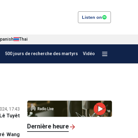
Listen on
panish
Thai
500 jours de recherche des martyrs
Vidéo
024, 17:43
Lê Tuyêt
Dernière heure
tré Wang