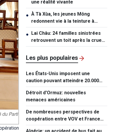
une réalité vivante
À Tà Xùa, les jeunes Mông
●
redonnent vie à la teinture à
l’indigo
Lai Châu: 24 familles sinistrées
●
retrouvent un toit après la crue
de Muong Than
Les plus populaires
Les États-Unis imposent une
caution pouvant atteindre 20.000
dollars pour les demandes de visa
Détroit d'Ormuz: nouvelles
de ressortissants de 50 pays
menaces américaines
De nombreuses perspectives de
 du Parti
coopération entre VOV et France
Médias Monde
opération
Algérie: un accident de bus fait au