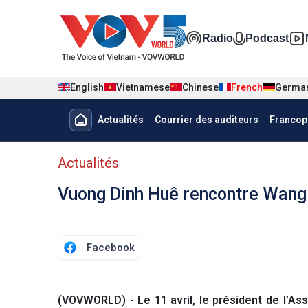
Nhảy đến nội dung
Đa phương t
Radio
Podcast
English
Vietnamese
Chinese
French
Germa
Menu trang chủ tiếng Pháp
Actualités
Courrier des auditeurs
Francop
menu phụ tiếng Pháp
Actualités
Vuong Dinh Huê rencontre Wang
Facebook
(VOVWORLD) - Le 11 avril, le président de l’