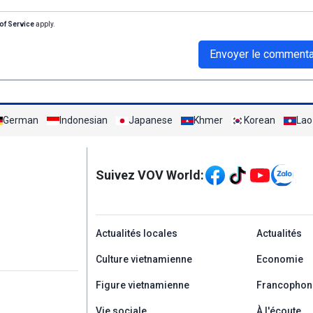
of Service
apply.
Envoyer le commenta
German
Indonesian
Japanese
Khmer
Korean
Lao
Mạng xã hội
Suivez VOV World:
menu footer tiếng Ph
Actualités locales
Actualités
Culture vietnamienne
Economie
Figure vietnamienne
Francophon
Vie sociale
À l'écoute