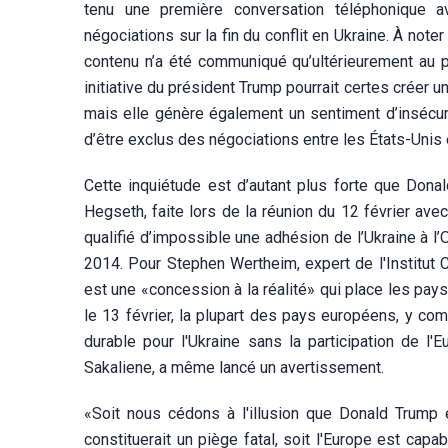
tenu une première conversation téléphonique a
négociations sur la fin du conflit en Ukraine. À noter
contenu n’a été communiqué qu’ultérieurement au p
initiative du président Trump pourrait certes créer un
mais elle génère également un sentiment d’insécur
d’être exclus des négociations entre les États-Unis 
Cette inquiétude est d’autant plus forte que Dona
Hegseth, faite lors de la réunion du 12 février ave
qualifié d’impossible une adhésion de l’Ukraine à l’O
2014. Pour Stephen Wertheim, expert de l'Institut C
est une «concession à la réalité» qui place les pay
le 13 février, la plupart des pays européens, y com
durable pour l'Ukraine sans la participation de l'
Sakaliene, a même lancé un avertissement.
«Soit nous cédons à l'illusion que Donald Trump e
constituerait un piège fatal, soit l'Europe est cap