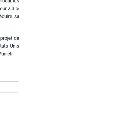
ribuables
ieur à 3 %
éduire sa
projet de
tats-Unis
Munich.