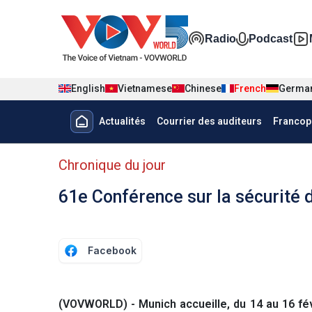
Nhảy đến nội dung
Đa phương t
Radio
Podcast
English
Vietnamese
Chinese
French
Germa
Menu trang chủ tiếng Pháp
Actualités
Courrier des auditeurs
Francop
menu phụ tiếng Pháp
Chronique du jour
61e Conférence sur la sécurité 
Facebook
(VOVWORLD) - Munich accueille, du 14 au 16 fév