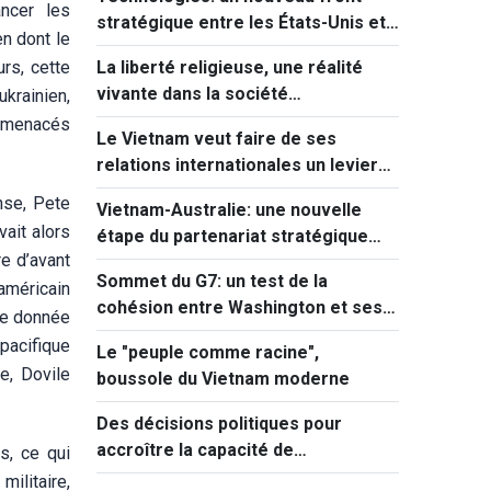
ncer les
stratégique entre les États-Unis et
en dont le
l’Union européenne
rs, cette
La liberté religieuse, une réalité
vivante dans la société
ukrainien,
vietnamienne
t menacés
Le Vietnam veut faire de ses
relations internationales un levier
de développement
nse, Pete
Vietnam-Australie: une nouvelle
ait alors
étape du partenariat stratégique
re d’avant
global
Sommet du G7: un test de la
 américain
cohésion entre Washington et ses
ée donnée
alliés américains et européens
 pacifique
Le "peuple comme racine",
e, Dovile
boussole du Vietnam moderne
Des décisions politiques pour
accroître la capacité de
s, ce qui
développement du pays
militaire,