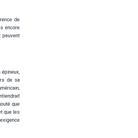
érence de
as encore
t peuvent
s épineux,
ors de sa
méricain,
tiendrait
ajouté que
et que les
'exigence