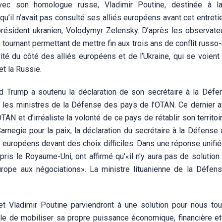
vec son homologue russe, Vladimir Poutine, destinée à la
 qu’il n’avait pas consulté ses alliés européens avant cet entreti
résident ukranien, Volodymyr Zelensky. D’après les observateu
 tournant permettant de mettre fin aux trois ans de conflit russo-
ité du côté des alliés européens et de l’Ukraine, qui se voien
et la Russie.
ld Trump a soutenu la déclaration de son secrétaire à la Défe
c les ministres de la Défense des pays de l’OTAN. Ce dernier av
TAN et d’irréaliste la volonté de ce pays de rétablir son territoi
arnegie pour la paix, la déclaration du secrétaire à la Défense
s européens devant des choix difficiles. Dans une réponse unifi
pris le Royaume-Uni, ont affirmé qu'«il n'y aura pas de solution
Europe aux négociations». La ministre lituanienne de la Défens
t Vladimir Poutine parviendront à une solution pour nous tou
able de mobiliser sa propre puissance économique, financière et 