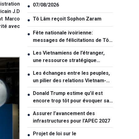
stration
07/08/2026
●
icain J.D
at Marco
Tô Lâm reçoit Sophon Zaram
●
rité avec
Fête nationale ivoirienne:
●
messages de félicitations de Tô
Lâm et de Lê Hoài Trung
Les Vietnamiens de l’étranger,
●
une ressource stratégique
majeure contribuant au
Les échanges entre les peuples,
●
renforcement de la puissance
un pilier des relations Vietnam-
nationale
Australie
Donald Trump estime qu’il est
●
encore trop tôt pour évoquer sa
succession politique
Assurer l’avancement des
●
infrastructures pour l’APEC 2027
Projet de loi sur le
●