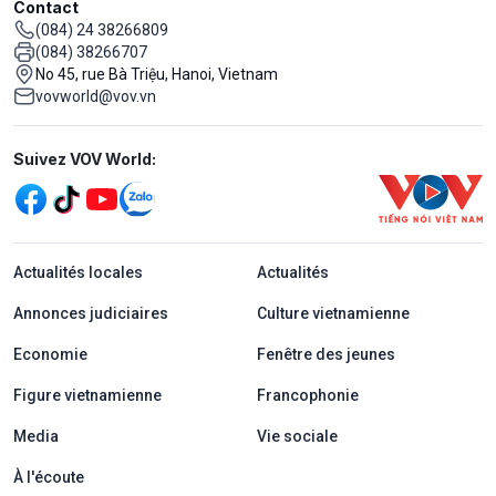
Contact
(084) 24 38266809
(084) 38266707
No 45, rue Bà Triệu, Hanoi, Vietnam
vovworld@vov.vn
Mạng xã hội
Suivez VOV World:
menu footer tiếng Pháp
Actualités locales
Actualités
Annonces judiciaires
Culture vietnamienne
Economie
Fenêtre des jeunes
Figure vietnamienne
Francophonie
Media
Vie sociale
À l'écoute