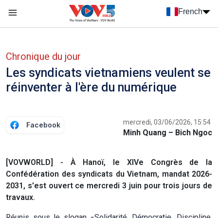
Nhảy đến nội dung
French
Menu trang chủ tiếng Pháp
menu phụ tiếng Pháp
Chronique du jour
Les syndicats vietnamiens veulent se
réinventer à l'ère du numérique
mercredi, 03/06/2026, 15:54
Facebook
Minh Quang – Bich Ngoc
[VOVWORLD] - À Hanoï, le XIVe Congrès de la
Confédération des syndicats du Vietnam, mandat 2026-
2031, s'est ouvert ce mercredi 3 juin pour trois jours de
travaux.
Réunis sous le slogan «Solidarité, Démocratie, Discipline,