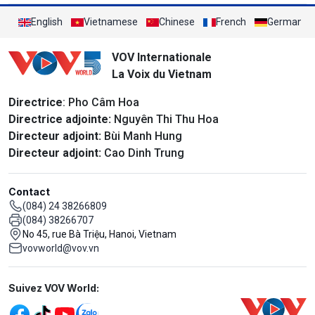
English
Vietnamese
Chinese
French
German
VOV Internationale
La Voix du Vietnam
Directrice
: Pho Câm Hoa
Directrice adjointe:
Nguyên Thi Thu Hoa
Directeur adjoint:
Bùi Manh Hung
Directeur adjoint:
Cao Dinh Trung
Contact
(084) 24 38266809
(084) 38266707
No 45, rue Bà Triệu, Hanoi, Vietnam
vovworld@vov.vn
Mạng xã hội
Suivez VOV World: