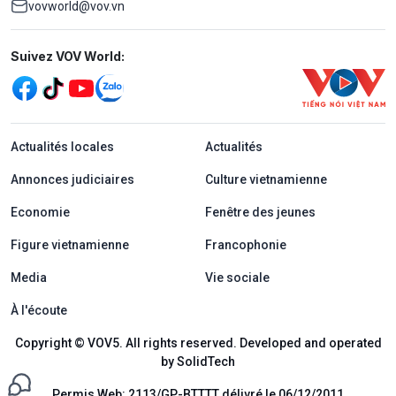
vovworld@vov.vn
Mạng xã hội
Suivez VOV World:
menu footer tiếng Pháp
Actualités locales
Actualités
Annonces judiciaires
Culture vietnamienne
Economie
Fenêtre des jeunes
Figure vietnamienne
Francophonie
Media
Vie sociale
À l'écoute
Copyright © VOV5. All rights reserved. Developed and operated
by SolidTech
Permis Web: 2113/GP-BTTTT délivré le 06/12/2011