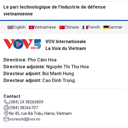
Le pari technologique de l’industrie de défense
vietnamienne
English
Vietnamese
Chinese
French
German
VOV Internationale
La Voix du Vietnam
Directrice
: Pho Câm Hoa
Directrice adjointe:
Nguyên Thi Thu Hoa
Directeur adjoint:
Bùi Manh Hung
Directeur adjoint:
Cao Dinh Trung
Contact
(084) 24 38266809
(084) 38266707
No 45, rue Bà Triệu, Hanoi, Vietnam
vovworld@vov.vn