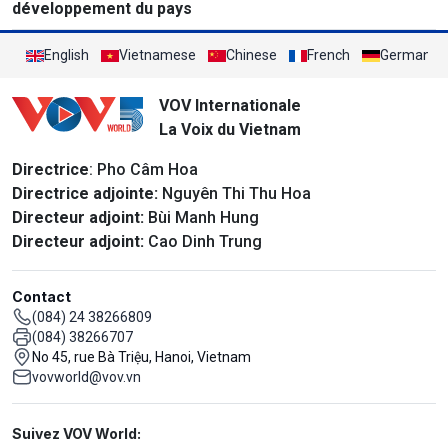
développement du pays
English
Vietnamese
Chinese
French
German
VOV Internationale
La Voix du Vietnam
Directrice
: Pho Câm Hoa
Directrice adjointe:
Nguyên Thi Thu Hoa
Directeur adjoint:
Bùi Manh Hung
Directeur adjoint:
Cao Dinh Trung
Contact
(084) 24 38266809
(084) 38266707
No 45, rue Bà Triệu, Hanoi, Vietnam
vovworld@vov.vn
Mạng xã hội
Suivez VOV World: