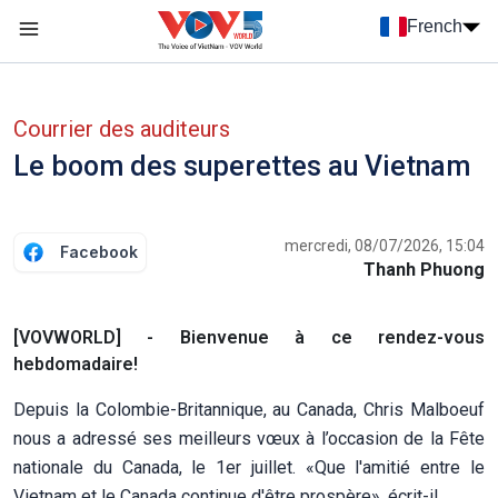
Nhảy đến nội dung
French
Menu trang chủ tiếng Pháp
menu phụ tiếng Pháp
Courrier des auditeurs
Le boom des superettes au Vietnam
mercredi, 08/07/2026, 15:04
Facebook
Thanh Phuong
[VOVWORLD] - Bienvenue à ce rendez-vous
hebdomadaire!
Depuis la Colombie-Britannique, au Canada, Chris Malboeuf
nous a adressé ses meilleurs vœux à l’occasion de la Fête
nationale du Canada, le 1er juillet. «Que l'amitié entre le
Vietnam et le Canada continue d'être prospère», écrit-il.