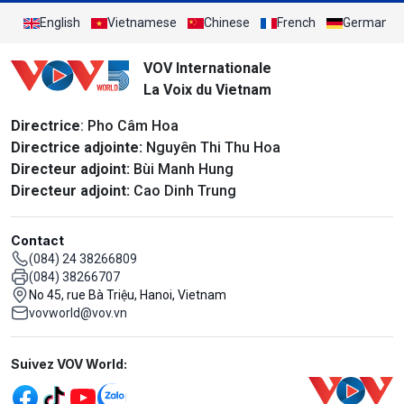
English
Vietnamese
Chinese
French
German
VOV Internationale
La Voix du Vietnam
Directrice
: Pho Câm Hoa
Directrice adjointe:
Nguyên Thi Thu Hoa
Directeur adjoint:
Bùi Manh Hung
Directeur adjoint:
Cao Dinh Trung
Contact
(084) 24 38266809
(084) 38266707
No 45, rue Bà Triệu, Hanoi, Vietnam
vovworld@vov.vn
Mạng xã hội
Suivez VOV World: