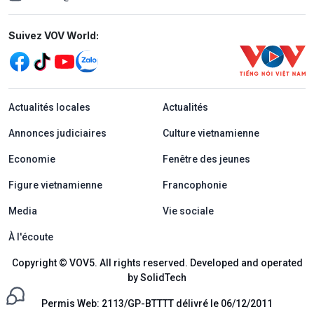
Mạng xã hội
Suivez VOV World:
menu footer tiếng Pháp
Actualités locales
Actualités
Annonces judiciaires
Culture vietnamienne
Economie
Fenêtre des jeunes
Figure vietnamienne
Francophonie
Media
Vie sociale
À l'écoute
Copyright © VOV5. All rights reserved. Developed and operated
by SolidTech
Permis Web: 2113/GP-BTTTT délivré le 06/12/2011