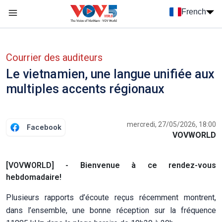
Nhảy đến nội dung
French
Menu trang chủ tiếng Pháp
menu phụ tiếng Pháp
Courrier des auditeurs
Le vietnamien, une langue unifiée aux
multiples accents régionaux
mercredi, 27/05/2026, 18:00
Facebook
VOVWORLD
[VOVWORLD] - Bienvenue à ce rendez-vous
hebdomadaire!
Plusieurs rapports d’écoute reçus récemment montrent,
dans l’ensemble, une bonne réception sur la fréquence