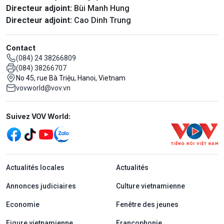
Directeur adjoint:
Bùi Manh Hung
Directeur adjoint:
Cao Dinh Trung
Contact
(084) 24 38266809
(084) 38266707
No 45, rue Bà Triệu, Hanoi, Vietnam
vovworld@vov.vn
Mạng xã hội
Suivez VOV World:
menu footer tiếng Pháp
Actualités locales
Actualités
Annonces judiciaires
Culture vietnamienne
Economie
Fenêtre des jeunes
Figure vietnamienne
Francophonie