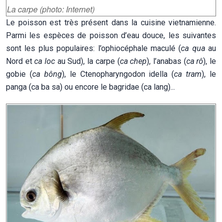
La carpe (photo: Internet)
Le poisson est très présent dans la cuisine vietnamienne.
Parmi les espèces de poisson d’eau douce, les suivantes
sont les plus populaires: l’ophiocéphale maculé (
ca qua
au
Nord et
ca loc
au Sud), la carpe (
ca chep
), l’anabas (
ca rô
), le
gobie (
ca bông
), le Ctenopharyngodon idella (
ca tram
), le
panga (ca ba sa) ou encore le bagridae (ca lang)...