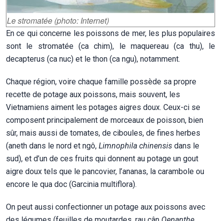
Le stromatée (photo: Internet)
En ce qui concerne les poissons de mer, les plus populaires
sont le stromatée (ca chim), le maquereau (ca thu), le
decapterus (ca nuc) et le thon (ca ngu), notamment.
Chaque région, voire chaque famille possède sa propre
recette de potage aux poissons, mais souvent, les
Vietnamiens aiment les potages aigres doux. Ceux-ci se
composent principalement de morceaux de poisson, bien
sûr, mais aussi de tomates, de ciboules, de fines herbes
(aneth dans le nord et ngô,
Limnophila chinensis
dans le
sud), et d’un de ces fruits qui donnent au potage un gout
aigre doux tels que le pancovier, l’ananas, la carambole ou
encore le qua doc (Garcinia multiflora).
On peut aussi confectionner un potage aux poissons avec
des légumes (feuilles de moutardes, rau cân
Oenanthe