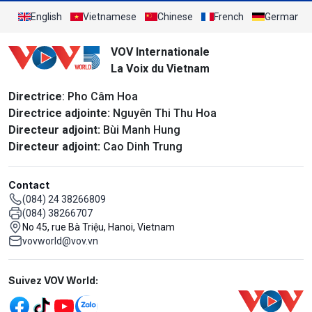
English
Vietnamese
Chinese
French
German
VOV Internationale
La Voix du Vietnam
Directrice
: Pho Câm Hoa
Directrice adjointe:
Nguyên Thi Thu Hoa
Directeur adjoint:
Bùi Manh Hung
Directeur adjoint:
Cao Dinh Trung
Contact
(084) 24 38266809
(084) 38266707
No 45, rue Bà Triệu, Hanoi, Vietnam
vovworld@vov.vn
Mạng xã hội
Suivez VOV World: