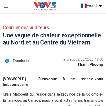
Nhảy đến nội dung
French
Menu trang chủ tiếng Pháp
menu phụ tiếng Pháp
Courrier des auditeurs
Une vague de chaleur exceptionnelle
au Nord et au Centre du Vietnam
mercredi, 03/06/2026, 18:00
Facebook
Thanh Phuong
[VOVWORLD] - Bienvenue à ce rendez-vous
hebdomadaire!
Chris Malboeuf qui réside dans la province de la Colombie-
Britannique, au Canada, nous a écrit: «J'aimerais transmettre