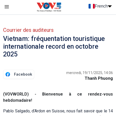
Nhảy đến nội dung
French
Menu trang chủ tiếng Pháp
menu phụ tiếng Pháp
Courrier des auditeurs
Vietnam: fréquentation touristique
internationale record en octobre
2025
mercredi, 19/11/2025, 14:06
Facebook
Thanh Phuong
(VOVWORLD) - Bienvenue à ce rendez-vous
hebdomadaire!
Pablo Salgado, d’Ardon en Suisse, nous fait savoir que le 14