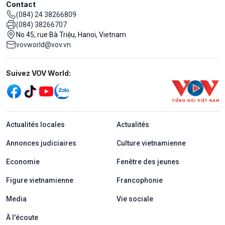
Contact
(084) 24 38266809
(084) 38266707
No 45, rue Bà Triệu, Hanoi, Vietnam
vovworld@vov.vn
Mạng xã hội
Suivez VOV World:
menu footer tiếng Pháp
Actualités locales
Actualités
Annonces judiciaires
Culture vietnamienne
Economie
Fenêtre des jeunes
Figure vietnamienne
Francophonie
Media
Vie sociale
À l'écoute