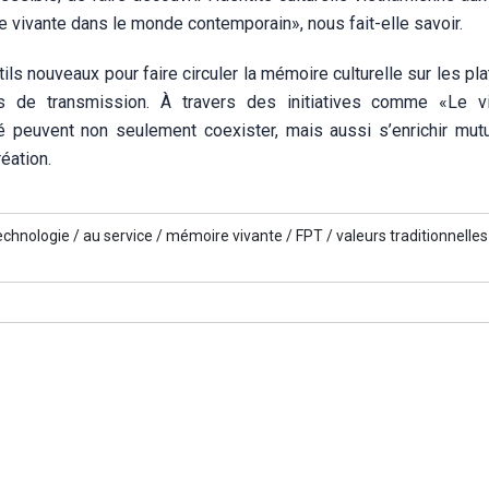
e vivante dans le monde contemporain», nous fait-elle savoir.
ils nouveaux pour faire circuler la mémoire culturelle sur les p
s de transmission. À travers des initiatives comme «Le v
té peuvent non seulement coexister, mais aussi s’enrichir mut
éation.
echnologie /
au service /
mémoire vivante /
FPT /
valeurs traditionnelles