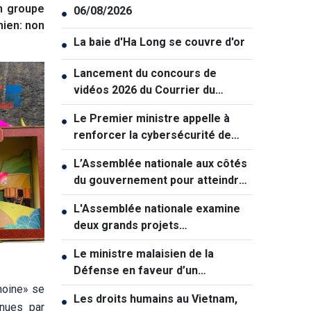
n groupe
06/08/2026
●
mien: non
La baie d'Ha Long se couvre d'or
●
Lancement du concours de
●
vidéos 2026 du Courrier du
Vietnam: "La paix et la jeunesse"
Le Premier ministre appelle à
●
renforcer la cybersécurité de
manière coordonnée
L’Assemblée nationale aux côtés
●
du gouvernement pour atteindre
une croissance à deux chiffres
L'Assemblée nationale examine
●
deux grands projets
d'infrastructures pour soutenir la
Le ministre malaisien de la
●
croissance
Défense en faveur d’un
rapprochement avec le Vietnam
moine» se
Les droits humains au Vietnam,
●
nnues par