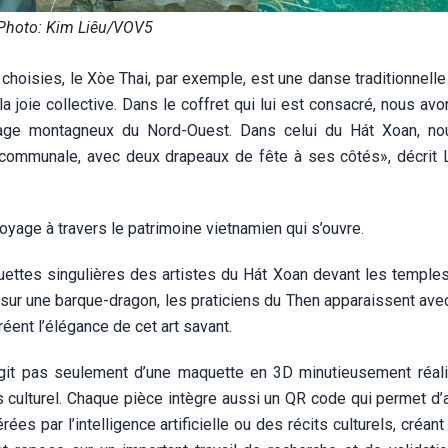
Photo: Kim Liêu/VOV5
 choisies, le Xòe Thai, par exemple, est une danse traditionnell
la joie collective. Dans le coffret qui lui est consacré, nous av
sage montagneux du Nord-Ouest. Dans celui du Hát Xoan, n
on communale, avec deux drapeaux de fête à ses côtés», décrit
voyage à travers le patrimoine vietnamien qui s’ouvre.
uettes singulières des artistes du Hát Xoan devant les temples
ur une barque-dragon, les praticiens du Then apparaissent avec 
réent l’élégance de cet art savant.
s’agit pas seulement d’une maquette en 3D minutieusement réal
s culturel. Chaque pièce intègre aussi un QR code qui permet d’
par l’intelligence artificielle ou des récits culturels, créant