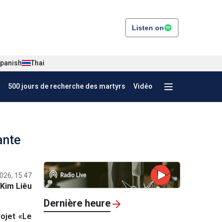
Listen on
panish
Thai
500 jours de recherche des martyrs
Vidéo
ante
026, 15:47
Kim Liêu
Dernière heure
ojet «Le