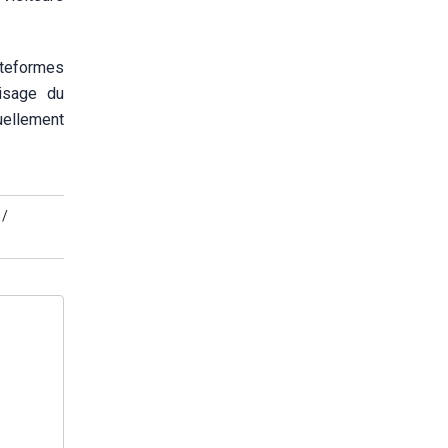
lateformes
isage du
uellement
 /