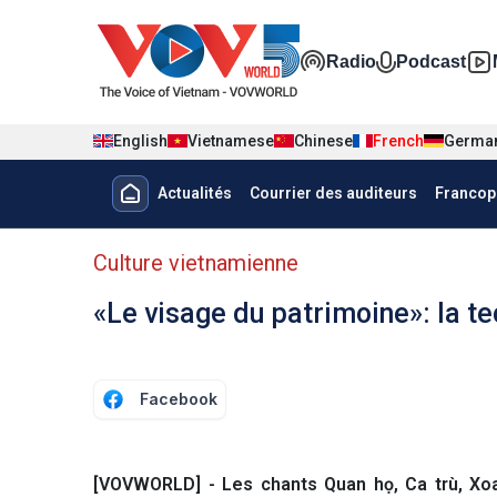
Nhảy đến nội dung
Đa phương t
Radio
Podcast
English
Vietnamese
Chinese
French
Germa
Menu trang chủ tiếng Pháp
Actualités
Courrier des auditeurs
Francop
menu phụ tiếng Pháp
Culture vietnamienne
«Le visage du patrimoine»: la t
Facebook
[VOVWORLD] - Les chants Quan họ, Ca trù, Xoa