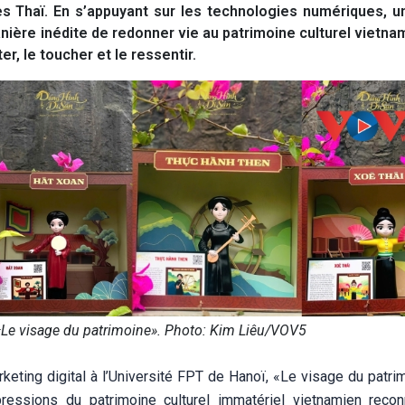
s Thaï. En s’appuyant sur les technologies numériques, u
nière inédite de redonner vie au patrimoine culturel vietna
r, le toucher et le ressentir.
 «Le visage du patrimoine». Photo: Kim Liêu/VOV5
keting digital à l’Université FPT de Hanoï, «Le visage du patri
essions du patrimoine culturel immatériel vietnamien reco