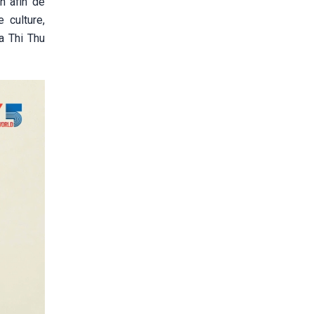
n afin de
 culture,
a Thi Thu