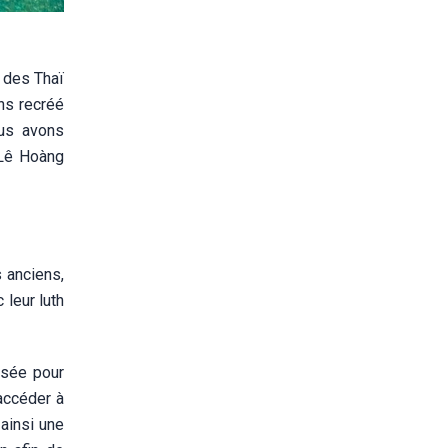
e des Thaï
ons recréé
ous avons
 Lê Hoàng
 anciens,
leur luth
isée pour
accéder à
 ainsi une