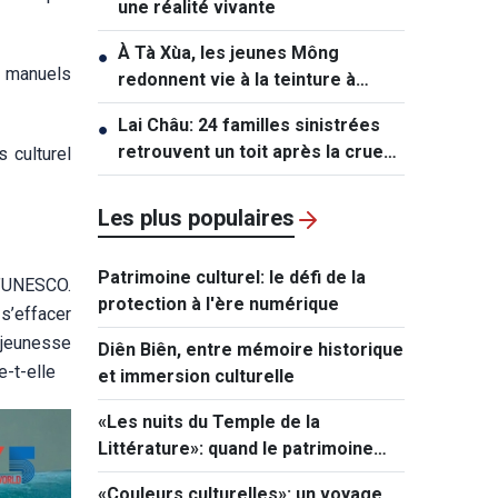
une réalité vivante
À Tà Xùa, les jeunes Mông
●
es manuels
redonnent vie à la teinture à
l’indigo
Lai Châu: 24 familles sinistrées
●
retrouvent un toit après la crue
 culturel
de Muong Than
Les plus populaires
Patrimoine culturel: le défi de la
l’UNESCO.
protection à l'ère numérique
s’effacer
a jeunesse
Diên Biên, entre mémoire historique
e-t-elle
et immersion culturelle
«Les nuits du Temple de la
Littérature»: quand le patrimoine
s’illumine
«Couleurs culturelles»: un voyage