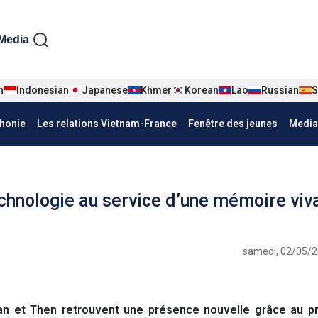
iện tiếng Pháp
Media
n
Indonesian
Japanese
Khmer
Korean
Lao
Russian
S
honie
Les relations Vietnam-France
Fenêtre des jeunes
Media
echnologie au service d’une mémoire viv
samedi, 02/05/2
n et Then retrouvent une présence nouvelle grâce au pr