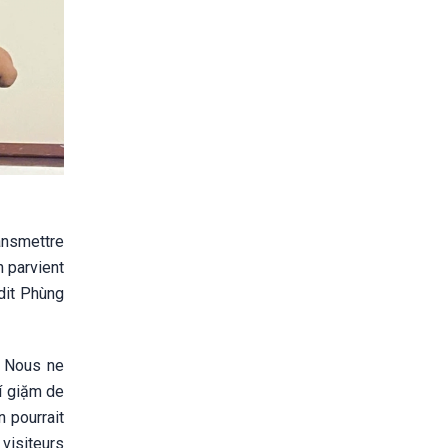
ansmettre
n parvient
 dit Phùng
m. Nous ne
í giặm de
 pourrait
 visiteurs