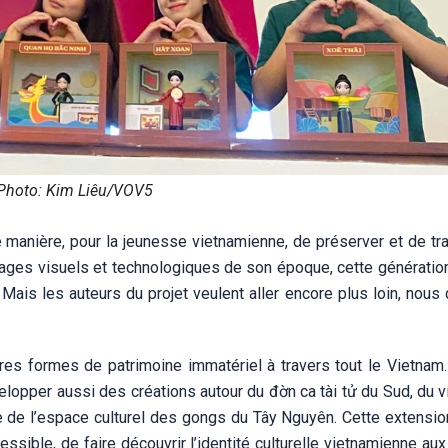
Photo: Kim Liêu/VOV5
e manière, pour la jeunesse vietnamienne, de préserver et de tr
angages visuels et technologiques de son époque, cette génératio
. Mais les auteurs du projet veulent aller encore plus loin, nous
autres formes de patrimoine immatériel à travers tout le Vietna
lopper aussi des créations autour du đờn ca tài tử du Sud, du v
 de l’espace culturel des gongs du Tây Nguyên. Cette extension
essible, de faire découvrir l’identité culturelle vietnamienne aux