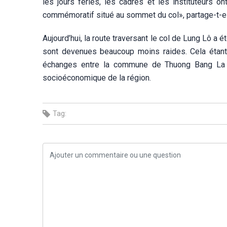
les jours fériés, les cadres et les instituteurs o
commémoratif situé au sommet du col», partage-t-el
Aujourd’hui, la route traversant le col de Lung Lô a
sont devenues beaucoup moins raides. Cela étant
échanges entre la commune de Thuong Bang La et
socioéconomique de la région.
Tag: