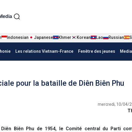
iện tiếng Pháp
Media
n
Indonesian
Japanese
Khmer
Korean
Lao
Russian
S
honie
Les relations Vietnam-France
Fenêtre des jeunes
Media
ciale pour la bataille de Diên Biên Phu
mercredi, 10/04/2
T
Diên Biên Phu de 1954, le Comité central du Parti co