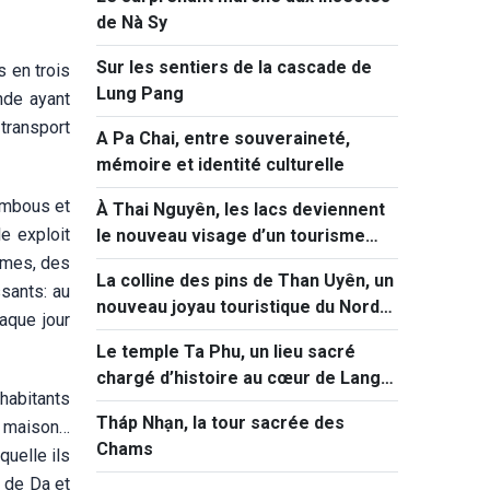
de Nà Sy
Sur les sentiers de la cascade de
s en trois
Lung Pang
nde ayant
 transport
A Pa Chai, entre souveraineté,
mémoire et identité culturelle
bambous et
À Thai Nguyên, les lacs deviennent
le exploit
le nouveau visage d’un tourisme
vert et immersif
armes, des
La colline des pins de Than Uyên, un
sants: au
nouveau joyau touristique du Nord-
aque jour
Ouest
Le temple Ta Phu, un lieu sacré
chargé d’histoire au cœur de Lang
habitants
Son
Tháp Nhạn, la tour sacrée des
ur maison…
Chams
quelle ils
u de Da et