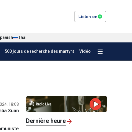
Listen on
panish
Thai
500 jours de recherche des martyrs
Vidéo
024, 18:08
hùa Xuân
Dernière heure
mmuniste