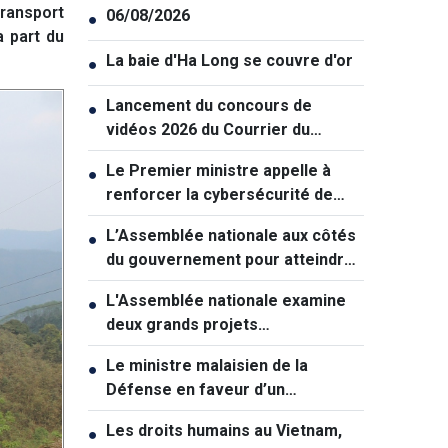
transport
06/08/2026
●
a part du
La baie d'Ha Long se couvre d'or
●
Lancement du concours de
●
vidéos 2026 du Courrier du
Vietnam: "La paix et la jeunesse"
Le Premier ministre appelle à
●
renforcer la cybersécurité de
manière coordonnée
L’Assemblée nationale aux côtés
●
du gouvernement pour atteindre
une croissance à deux chiffres
L'Assemblée nationale examine
●
deux grands projets
d'infrastructures pour soutenir la
Le ministre malaisien de la
●
croissance
Défense en faveur d’un
rapprochement avec le Vietnam
Les droits humains au Vietnam,
●