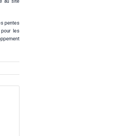
e au site
les pentes
 pour les
loppement