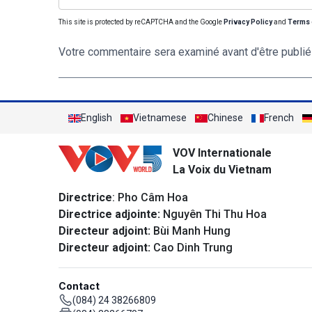
This site is protected by reCAPTCHA and the Google
Privacy Policy
and
Terms 
Votre commentaire sera examiné avant d'être publié
English
Vietnamese
Chinese
French
VOV Internationale
La Voix du Vietnam
Directrice
: Pho Câm Hoa
Directrice adjointe:
Nguyên Thi Thu Hoa
Directeur adjoint:
Bùi Manh Hung
Directeur adjoint:
Cao Dinh Trung
Contact
(084) 24 38266809