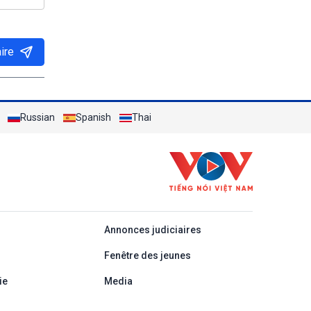
ire
Russian
Spanish
Thai
áp
Annonces judiciaires
Fenêtre des jeunes
ie
Media