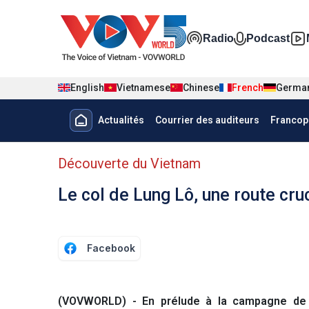
Nhảy đến nội dung
Đa phương t
Radio
Podcast
English
Vietnamese
Chinese
French
Germa
Menu trang chủ tiếng Pháp
Actualités
Courrier des auditeurs
Francop
menu phụ tiếng Pháp
Découverte du Vietnam
Le col de Lung Lô, une route cru
Facebook
(VOVWORLD) - En prélude à la campagne de 