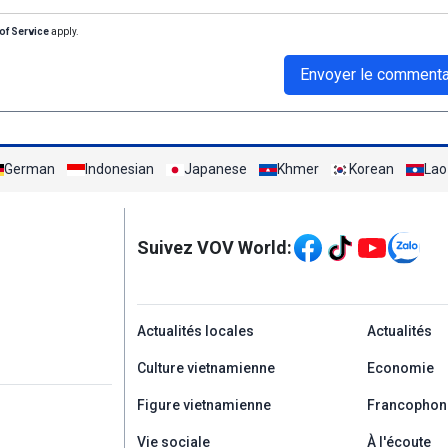
of Service
apply.
Envoyer le commenta
German
Indonesian
Japanese
Khmer
Korean
Lao
Mạng xã hội
Suivez VOV World:
menu footer tiếng Ph
Actualités locales
Actualités
Culture vietnamienne
Economie
Figure vietnamienne
Francophon
Vie sociale
À l'écoute