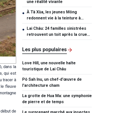
une réalité vivante
À Tà Xùa, les jeunes Mông
●
redonnent vie à la teinture à
l’indigo
Lai Châu: 24 familles sinistrées
●
retrouvent un toit après la crue
de Muong Than
Les plus populaires
Love Hill, une nouvelle halte
ô, dans la
touristique de Lai Châu
e, qui est
Pô Sah Inu, un chef-d'œuvre de
u tracer à
l'architecture cham
le fleuve
e montagne
La grotte de Hua Ma: une symphonie
de pierre et de temps
 début de
Le surprenant marché aux insectes