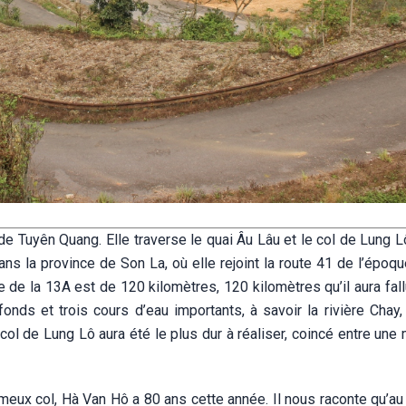
de Tuyên Quang. Elle traverse le quai Âu Lâu et le col de Lung L
ns la province de Son La, où elle rejoint la route 41 de l’époqu
e de la 13A est de 120 kilomètres, 120 kilomètres qu’il aura fall
ds et trois cours d’eau importants, à savoir la rivière Chay, 
 col de Lung Lô aura été le plus dur à réaliser, coincé entre un
meux col, Hà Van Hô a 80 ans cette année. Il nous raconte qu’au