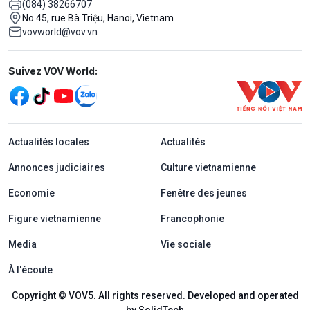
(084) 38266707
No 45, rue Bà Triệu, Hanoi, Vietnam
vovworld@vov.vn
Mạng xã hội
Suivez VOV World:
menu footer tiếng Pháp
Actualités locales
Actualités
Annonces judiciaires
Culture vietnamienne
Economie
Fenêtre des jeunes
Figure vietnamienne
Francophonie
Media
Vie sociale
À l'écoute
Copyright © VOV5. All rights reserved. Developed and operated
by SolidTech