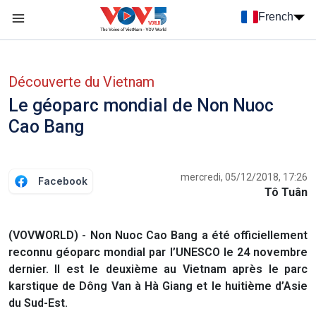
Nhảy đến nội dung
French
Menu trang chủ tiếng Pháp
menu phụ tiếng Pháp
Découverte du Vietnam
Le géoparc mondial de Non Nuoc
Cao Bang
mercredi, 05/12/2018, 17:26
Facebook
Tô Tuân
(VOVWORLD) - Non Nuoc Cao Bang a été officiellement
reconnu géoparc mondial par l’UNESCO le 24 novembre
dernier. Il est le deuxième au Vietnam après le parc
karstique de Dông Van à Hà Giang et le huitième d’Asie
du Sud-Est.