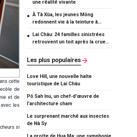
une réalité vivante
À Tà Xùa, les jeunes Mông
●
redonnent vie à la teinture à
l’indigo
Lai Châu: 24 familles sinistrées
●
retrouvent un toit après la crue
de Muong Than
Les plus populaires
Love Hill, une nouvelle halte
Dans cette
touristique de Lai Châu
recèle de
Pô Sah Inu, un chef-d'œuvre de
mie et de
l'architecture cham
 avec les
Le surprenant marché aux insectes
de Nà Sy
êcheurs si
La grotte de Hua Ma: une symphonie