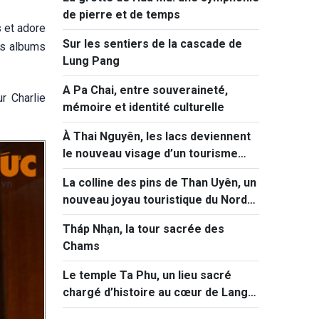
de pierre et de temps
s et adore
Sur les sentiers de la cascade de
es albums
Lung Pang
A Pa Chai, entre souveraineté,
r Charlie
mémoire et identité culturelle
À Thai Nguyên, les lacs deviennent
le nouveau visage d’un tourisme
vert et immersif
La colline des pins de Than Uyên, un
nouveau joyau touristique du Nord-
Ouest
Tháp Nhạn, la tour sacrée des
Chams
Le temple Ta Phu, un lieu sacré
chargé d’histoire au cœur de Lang
Son