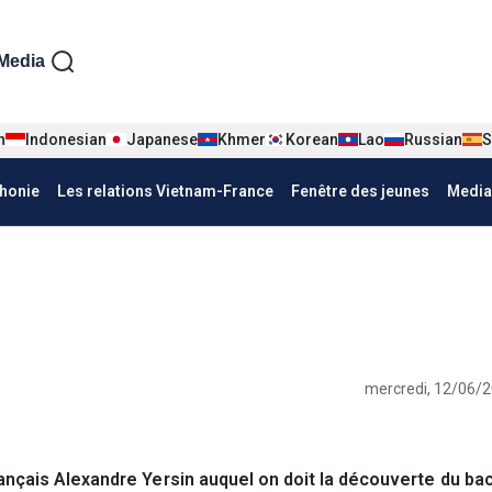
iện tiếng Pháp
Media
n
Indonesian
Japanese
Khmer
Korean
Lao
Russian
S
honie
Les relations Vietnam-France
Fenêtre des jeunes
Media
mercredi, 12/06/2
nçais Alexandre Yersin auquel on doit la découverte du baci