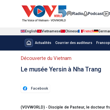
Nhảy đến nội dung
Đa phương t
Radio
Podcast
English
Vietnamese
Chinese
French
Germa
Menu trang chủ tiếng Pháp
Actualités
Courrier des auditeurs
Francop
menu phụ tiếng Pháp
Découverte du Vietnam
Le musée Yersin à Nha Trang
Facebook
(VOVWORLD) - Disciple de Pasteur, le docteur fra