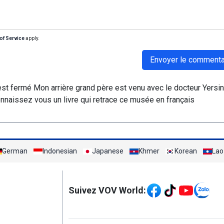
of Service
apply.
Envoyer le commenta
est fermé Mon arrière grand père est venu avec le docteur Yersi
naissez vous un livre qui retrace ce musée en français
German
Indonesian
Japanese
Khmer
Korean
Lao
Mạng xã hội
Suivez VOV World: