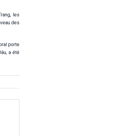
rang, les
iveau des
oral porte
Dâu,
a été