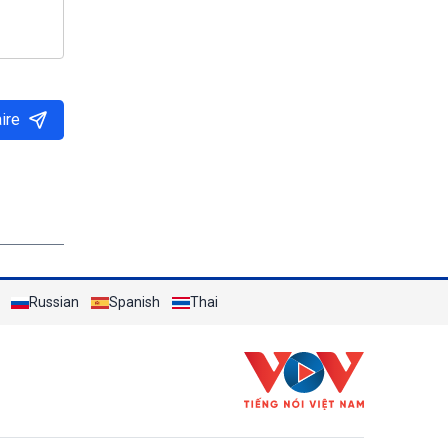
ire
n
Russian
Spanish
Thai