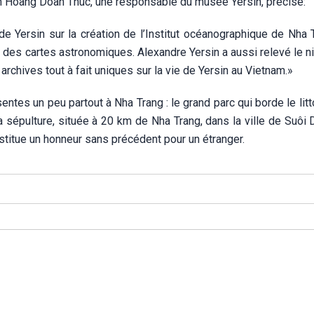
ên Hoàng Doan Thuc, une responsable du musée Yersin, précise:
ersin sur la création de l’Institut océanographique de Nha T
 des cartes astronomiques. Alexandre Yersin a aussi relevé le n
rchives tout à fait uniques sur la vie de Yersin au Vietnam.»
tes un peu partout à Nha Trang : le grand parc qui borde le litt
a sépulture, située à 20 km de Nha Trang, dans la ville de Suôi 
stitue
un honneur sans précédent pour un étranger.