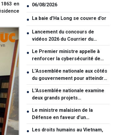
 1863 en
06/08/2026
●
résidence
La baie d'Ha Long se couvre d'or
●
Lancement du concours de
●
vidéos 2026 du Courrier du
Vietnam: "La paix et la jeunesse"
Le Premier ministre appelle à
●
renforcer la cybersécurité de
manière coordonnée
L’Assemblée nationale aux côtés
●
du gouvernement pour atteindre
une croissance à deux chiffres
L'Assemblée nationale examine
●
deux grands projets
d'infrastructures pour soutenir la
Le ministre malaisien de la
●
croissance
Défense en faveur d’un
rapprochement avec le Vietnam
Les droits humains au Vietnam,
●