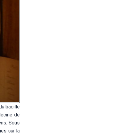
du bacille
decine de
éens. Sous
hes sur la