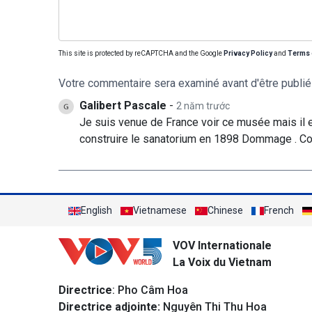
This site is protected by reCAPTCHA and the Google
Privacy Policy
and
Terms 
Votre commentaire sera examiné avant d'être publié
Galibert Pascale
-
2 năm trước
Je suis venue de France voir ce musée mais il 
construire le sanatorium en 1898 Dommage . Con
English
Vietnamese
Chinese
French
VOV Internationale
La Voix du Vietnam
Directrice
: Pho Câm Hoa
Directrice adjointe:
Nguyên Thi Thu Hoa