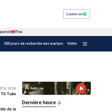
Listen on
panish
Thai
500 jours de recherche des martyrs
Vidéo
019, 16:55
Tô Tuân
Dernière heure
lle de la