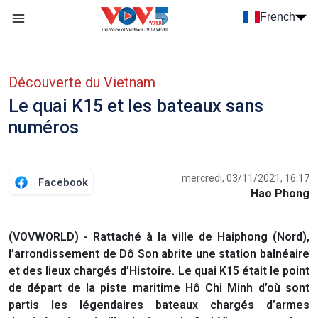
Nhảy đến nội dung
French
Menu trang chủ tiếng Pháp
menu phụ tiếng Pháp
Découverte du Vietnam
Le quai K15 et les bateaux sans
numéros
mercredi, 03/11/2021, 16:17
Facebook
Hao Phong
(VOVWORLD) - Rattaché à la ville de Haiphong (Nord),
l’arrondissement de Dô Son abrite une station balnéaire
et des lieux chargés d’Histoire. Le quai K15 était le point
de départ de la piste maritime Hô Chi Minh d’où sont
partis les légendaires bateaux chargés d’armes