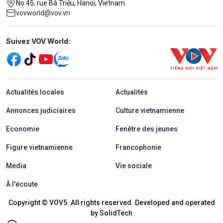
No 45, rue Bà Triệu, Hanoi, Vietnam
vovworld@vov.vn
Mạng xã hội
Suivez VOV World:
menu footer tiếng Pháp
Actualités locales
Actualités
Annonces judiciaires
Culture vietnamienne
Economie
Fenêtre des jeunes
Figure vietnamienne
Francophonie
Media
Vie sociale
À l'écoute
Copyright © VOV5. All rights reserved. Developed and operated
by SolidTech