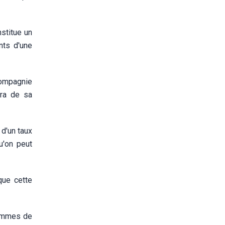
stitue un
nts d'une
Compagnie
dra de sa
 d'un taux
u'on peut
que cette
rammes de