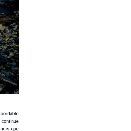
marchés internationaux
 abordable
e continue
andis que