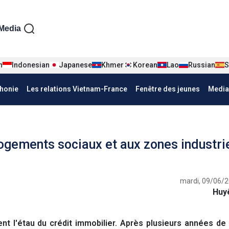
iện tiếng Pháp
Media
n
Indonesian
Japanese
Khmer
Korean
Lao
Russian
S
honie
Les relations Vietnam-France
Fenêtre des jeunes
Media
logements sociaux et aux zones industri
mardi, 09/06/2
Huy
t l'étau du crédit immobilier. Après plusieurs années de