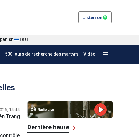
Listen on
panish
Thai
500 jours de recherche des martyrs
Vidéo
elles
026, 14:44
ên Trang
Dernière heure
 contrôle