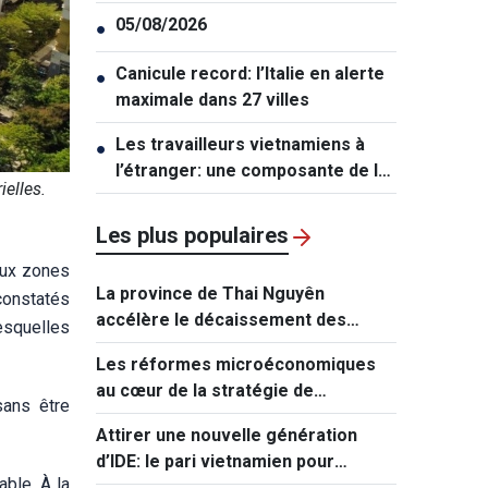
bases militaires permanentes
05/08/2026
●
Canicule record: l’Italie en alerte
●
maximale dans 27 villes
Les travailleurs vietnamiens à
●
l’étranger: une composante de la
elles.
stratégie nationale de
développement des ressources
Les plus populaires
humaines
aux zones
La province de Thai Nguyên
constatés
accélère le décaissement des
esquelles
investissements publics
Les réformes microéconomiques
au cœur de la stratégie de
sans être
croissance
Attirer une nouvelle génération
d’IDE: le pari vietnamien pour
able. À la
monter dans les chaînes de valeur