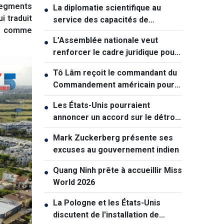
 segments
La diplomatie scientifique au
●
i traduit
service des capacités de
es comme
développement national
L’Assemblée nationale veut
●
renforcer le cadre juridique pour
soutenir la croissance
Tô Lâm reçoit le commandant du
●
Commandement américain pour
l'Indopacifique
Les États-Unis pourraient
●
annoncer un accord sur le détroit
d'Ormuz dans les prochaines 48
Mark Zuckerberg présente ses
●
heures
excuses au gouvernement indien
Quang Ninh prête à accueillir Miss
●
World 2026
La Pologne et les États-Unis
●
discutent de l'installation de