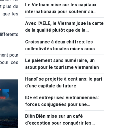
Le Vietnam mise sur les capitaux
t plus de
mondiales
internationaux pour soutenir sa
s que les
croissance
Avec l'AELE, le Vietnam joue la carte
de la qualité plutôt que de la
ifférents
quantité
Croissance à deux chiffres: les
collectivités locales mises sous
ment pour
pression
Le paiement sans numéraire, un
 pour ces
atout pour le tourisme vietnamien
Hanoï se projette à cent ans: le pari
d’une capitale du future
IDE et entreprises vietnamiennes:
forces conjuguées pour une
croissance durable
Diên Biên mise sur un café
d'exception pour conquérir les