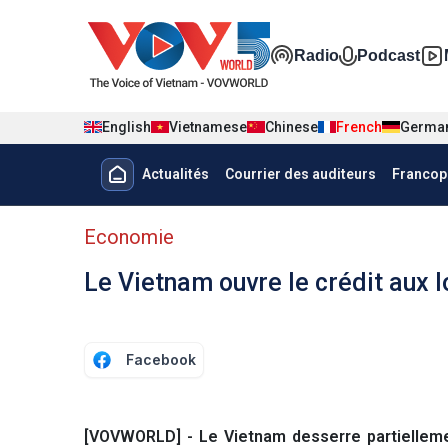
Nhảy đến nội dung
Đa phương t
Radio
Podcast
English
Vietnamese
Chinese
French
Germa
Menu trang chủ tiếng Pháp
Actualités
Courrier des auditeurs
Francop
menu phụ tiếng Pháp
Economie
Le Vietnam ouvre le crédit aux 
Facebook
[VOVWORLD] - Le Vietnam desserre partiellemen