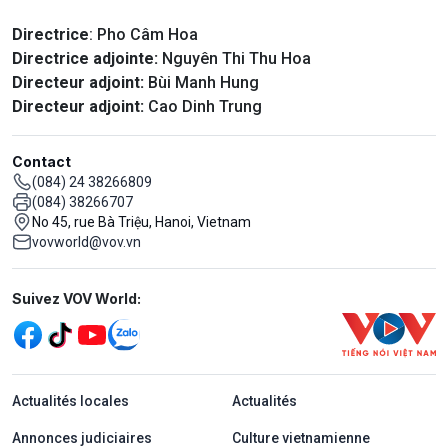
Directrice
: Pho Câm Hoa
Directrice adjointe:
Nguyên Thi Thu Hoa
Directeur adjoint:
Bùi Manh Hung
Directeur adjoint:
Cao Dinh Trung
Contact
(084) 24 38266809
(084) 38266707
No 45, rue Bà Triệu, Hanoi, Vietnam
vovworld@vov.vn
Mạng xã hội
Suivez VOV World:
menu footer tiếng Pháp
Actualités locales
Actualités
Annonces judiciaires
Culture vietnamienne