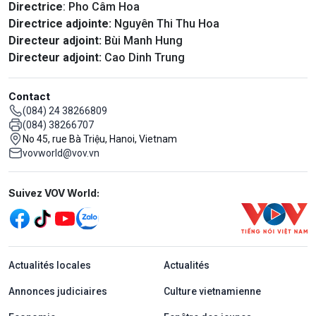
Directrice
: Pho Câm Hoa
Directrice adjointe:
Nguyên Thi Thu Hoa
Directeur adjoint:
Bùi Manh Hung
Directeur adjoint:
Cao Dinh Trung
Contact
(084) 24 38266809
(084) 38266707
No 45, rue Bà Triệu, Hanoi, Vietnam
vovworld@vov.vn
Mạng xã hội
Suivez VOV World:
menu footer tiếng Pháp
Actualités locales
Actualités
Annonces judiciaires
Culture vietnamienne