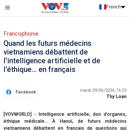
Nhảy đến nội dung
French
Menu trang chủ tiếng Pháp
menu phụ tiếng Pháp
Francophonie
Quand les futurs médecins
vietnamiens débattent de
l’intelligence artificielle et de
l’éthique… en français
mardi, 09/06/2026, 16:53
Facebook
Thy Loan
[VOVWORLD] - Intelligence artificielle, don d’organes,
éthique médicale… À Hanoï, de futurs médecins
vietnamiens débattent en français de questions qui