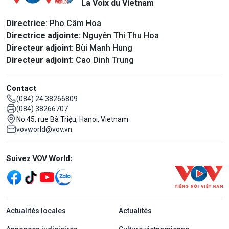
La Voix du Vietnam
Directrice
: Pho Câm Hoa
Directrice adjointe:
Nguyên Thi Thu Hoa
Directeur adjoint:
Bùi Manh Hung
Directeur adjoint:
Cao Dinh Trung
Contact
(084) 24 38266809
(084) 38266707
No 45, rue Bà Triệu, Hanoi, Vietnam
vovworld@vov.vn
Mạng xã hội
Suivez VOV World:
menu footer tiếng Pháp
Actualités locales
Actualités