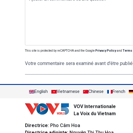
This site is protected by reCAPTCHA and the Google
Privacy Policy
and
Terms 
Votre commentaire sera examiné avant d'être publié
English
Vietnamese
Chinese
French
VOV Internationale
La Voix du Vietnam
Directrice
: Pho Câm Hoa
Directrice adjointe:
Nguyên Thi Thu Hoa