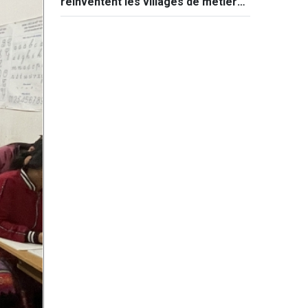
réinventent les villages de métiers
traditionnels