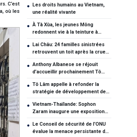
rs. C’est
Les droits humains au Vietnam,
●
a, où les
une réalité vivante
À Tà Xùa, les jeunes Mông
●
redonnent vie à la teinture à
l’indigo
Lai Châu: 24 familles sinistrées
●
retrouvent un toit après la crue
de Muong Than
Anthony Albanese se réjouit
●
d'accueillir prochainement Tô
Lâm en Australie
Tô Lâm appelle à refonder la
●
stratégie de développement des
infrastructures
Vietnam-Thaïlande: Sophon
●
Zaram inaugure une exposition
célébrant le cinquantenaire des
Le Conseil de sécurité de l'ONU
●
relations diplomatiques
évalue la menace persistante de