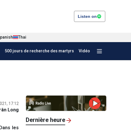
Listen on
panish
Thai
500 jours de recherche des martyrs
Vidéo
2021, 17:12
rân Long
Dernière heure
 Dans les