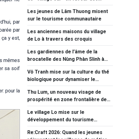
femmes et des enfants
Les jeunes de Lâm Thuong misent
sur le tourisme communautaire
d’hui, par
aparée par
Les anciennes maisons du village
 ça y est,
de Lo à travers des croquis
Les gardiennes de l’âme de la
brocatelle des Nùng Phàn Slinh à
 les mêmes
Lang Son
er sa soif
Vô Tranh mise sur la culture du thé
biologique pour dynamiser le
tourisme local
r: pour la
Thu Lum, un nouveau visage de
prospérité en zone frontalière de
Lai Châu
Le village Lo mise sur le
développement du tourisme
communautaire
Re:Craft 2026: Quand les jeunes