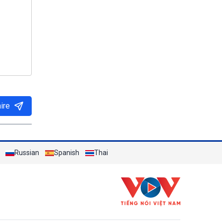
ire
Russian
Spanish
Thai