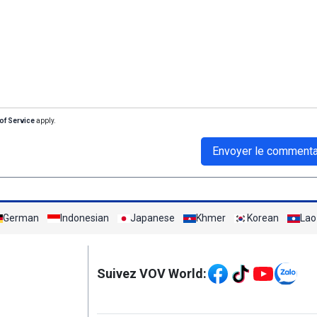
of Service
apply.
Envoyer le commenta
German
Indonesian
Japanese
Khmer
Korean
Lao
Mạng xã hội
Suivez VOV World: