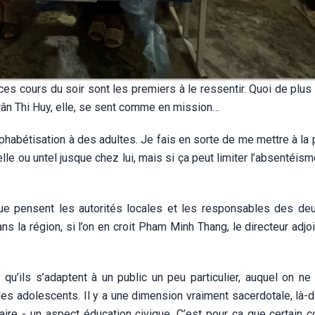
s cours du soir sont les premiers à le ressentir. Quoi de plus g
. Trân Thi Huy, elle, se sent comme en mission…
phabétisation à des adultes. Je fais en sorte de me mettre à la
telle ou untel jusque chez lui, mais si ça peut limiter l’absentéism
que pensent les autorités locales et les responsables des de
s la région, si l’on en croit Pham Minh Thang, le directeur adjoi
 qu’ils s’adaptent à un public un peu particulier, auquel on ne
s adolescents. Il y a une dimension vraiment sacerdotale, là-d
ire - un aspect éducation civique. C’est pour ça que certain c