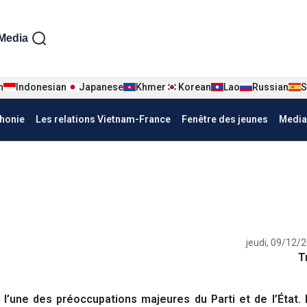
iện tiếng Pháp
Media
n
Indonesian
Japanese
Khmer
Korean
Lao
Russian
S
honie
Les relations Vietnam-France
Fenêtre des jeunes
Media
jeudi, 09/12/
T
l’une des préoccupations majeures du Parti et de l’État.