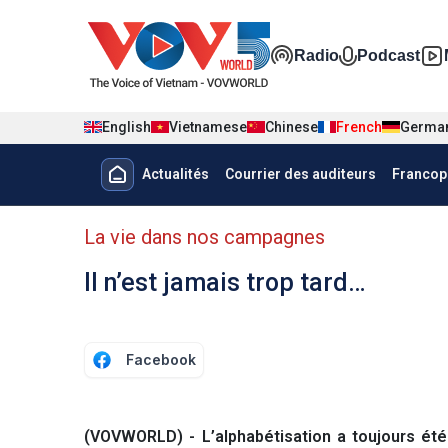
Nhảy đến nội dung
Đa phương t
Radio
Podcast
English
Vietnamese
Chinese
French
Germa
Menu trang chủ tiếng Pháp
Actualités
Courrier des auditeurs
Francop
menu phụ tiếng Pháp
La vie dans nos campagnes
Il n’est jamais trop tard…
Facebook
(VOVWORLD) - L’alphabétisation a toujours été 