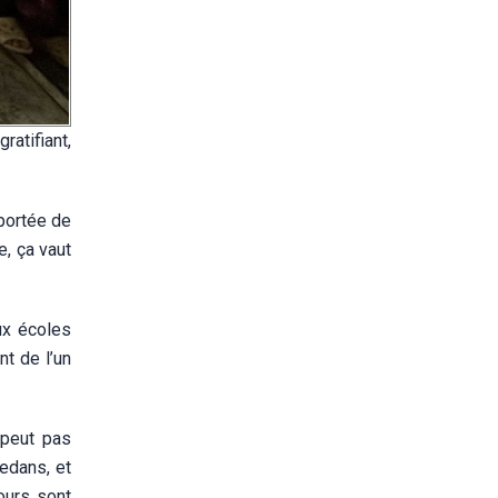
ratifiant,
 portée de
e, ça vaut
ux écoles
nt de l’un
 peut pas
edans, et
ours sont