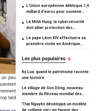
l'État islamique
L'Union européenne débloque 1,4
●
milliard d'euros pour soutenir
l'Ukraine
Lê Minh Hung: la cybersécurité
●
doit allier protection des
systèmes et protection des
Le pape Léon XIV effectuera sa
●
personnes
première visite en Amérique
latine
Les plus populaires
Ky Lua: quand le patrimoine raconte
e un peu
une histoire
quentent
Le village de Son Dông, nouveau
 viennent
membre du Réseau mondial des
trop tard
villes créatives
Thai Nguyên développe un modèle
de «village sûr» en faveur des
anquer ne