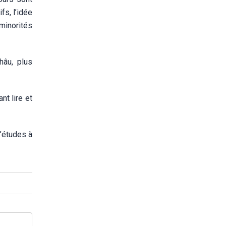
fs, l’idée
minorités
hâu, plus
nt lire et
d’études à