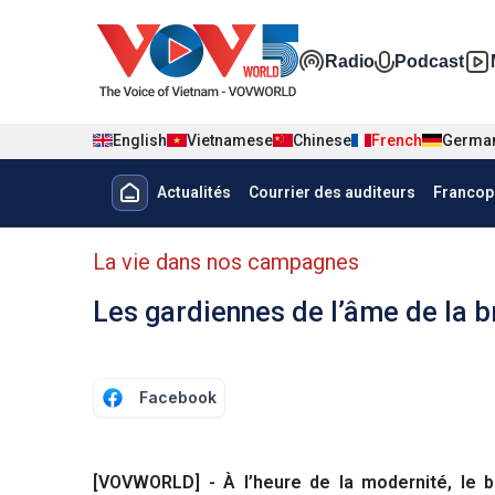
Nhảy đến nội dung
Đa phương t
Radio
Podcast
English
Vietnamese
Chinese
French
Germa
Menu trang chủ tiếng Pháp
Actualités
Courrier des auditeurs
Francop
menu phụ tiếng Pháp
La vie dans nos campagnes
Les gardiennes de l’âme de la b
Facebook
[VOVWORLD] - À l’heure de la modernité, le b