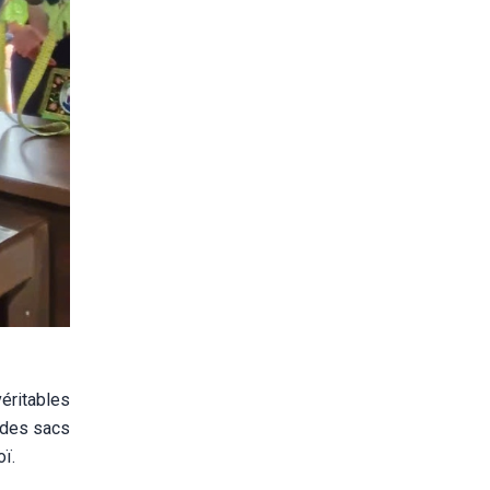
éritables
, des sacs
ï.