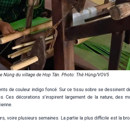
ple Nùng du village de Hop Tân. Photo: Thê Hùng/VOV5
nts de couleur indigo foncé. Sur ce tissu sobre se dessinent d
s. Ces décorations s’inspirent largement de la nature, des m
dienne.
, voire plusieurs semaines. La partie la plus difficile est la bro