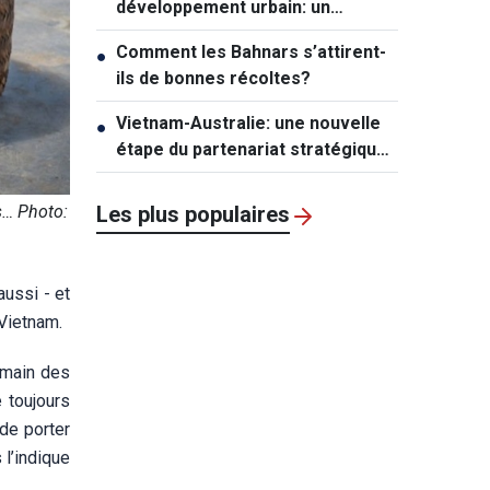
développement urbain: un
mécanisme exceptionnel pour Hô
Comment les Bahnars s’attirent-
●
Chi Minh-ville
ils de bonnes récoltes?
Vietnam-Australie: une nouvelle
●
étape du partenariat stratégique
global
s… Photo:
Les plus populaires
aussi - et
 Vietnam.
 main des
 toujours
de porter
l’indique