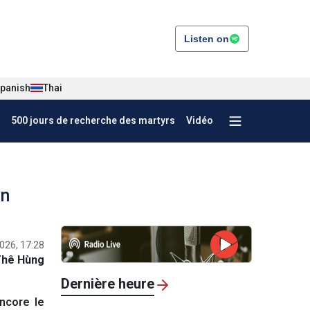
Listen on
panish
Thai
500 jours de recherche des martyrs
Vidéo
on
2026, 17:28
Thê Hùng
Dernière heure
ncore le