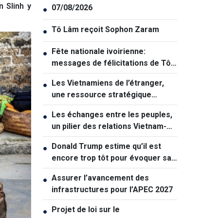
 Slinh y
07/08/2026
●
Tô Lâm reçoit Sophon Zaram
●
Fête nationale ivoirienne:
●
messages de félicitations de Tô
Lâm et de Lê Hoài Trung
Les Vietnamiens de l’étranger,
●
une ressource stratégique
majeure contribuant au
Les échanges entre les peuples,
●
renforcement de la puissance
un pilier des relations Vietnam-
nationale
Australie
Donald Trump estime qu’il est
●
encore trop tôt pour évoquer sa
succession politique
Assurer l’avancement des
●
infrastructures pour l’APEC 2027
Projet de loi sur le
●