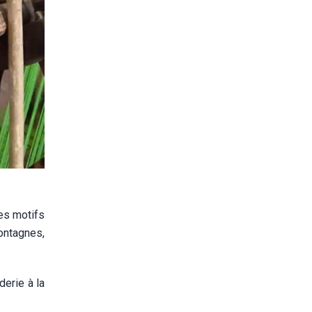
es motifs
ontagnes,
derie à la