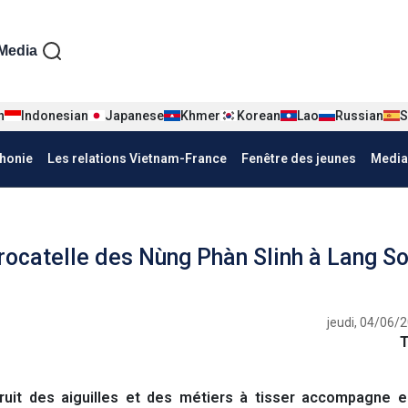
iện tiếng Pháp
Media
n
Indonesian
Japanese
Khmer
Korean
Lao
Russian
S
honie
Les relations Vietnam-France
Fenêtre des jeunes
Media
rocatelle des Nùng Phàn Slinh à Lang S
jeudi, 04/06/
ruit des aiguilles et des métiers à tisser accompagne e