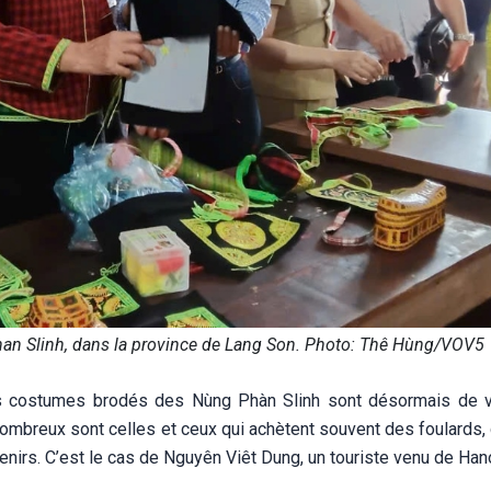
 Phan Slinh, dans la province de Lang Son. Photo: Thê Hùng/VOV5
les costumes brodés des Nùng Phàn Slinh sont désormais de v
s. Nombreux sont celles et ceux qui achètent souvent des foulards
irs. C’est le cas de Nguyên Viêt Dung, un touriste venu de Hano