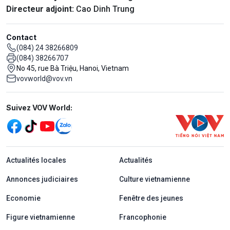
Directeur adjoint:
Cao Dinh Trung
Contact
(084) 24 38266809
(084) 38266707
No 45, rue Bà Triệu, Hanoi, Vietnam
vovworld@vov.vn
Mạng xã hội
Suivez VOV World:
menu footer tiếng Pháp
Actualités locales
Actualités
Annonces judiciaires
Culture vietnamienne
Economie
Fenêtre des jeunes
Figure vietnamienne
Francophonie