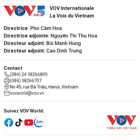
VOV Internationale
La Voix du Vietnam
Directrice
: Pho Câm Hoa
Directrice adjointe:
Nguyên Thi Thu Hoa
Directeur adjoint:
Bùi Manh Hung
Directeur adjoint:
Cao Dinh Trung
Contact
(084) 24 38266809
(084) 38266707
No 45, rue Bà Triệu, Hanoi, Vietnam
vovworld@vov.vn
Mạng xã hội
Suivez VOV World:
menu footer tiếng Pháp