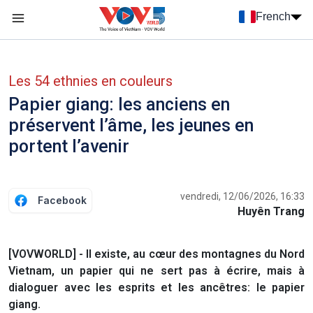
Nhảy đến nội dung
French
Menu trang chủ tiếng Pháp
menu phụ tiếng Pháp
Les 54 ethnies en couleurs
Papier giang: les anciens en
préservent l’âme, les jeunes en
portent l’avenir
vendredi, 12/06/2026, 16:33
Facebook
Huyên Trang
[VOVWORLD] - Il existe, au cœur des montagnes du Nord
Vietnam, un papier qui ne sert pas à écrire, mais à
dialoguer avec les esprits et les ancêtres: le papier
giang.