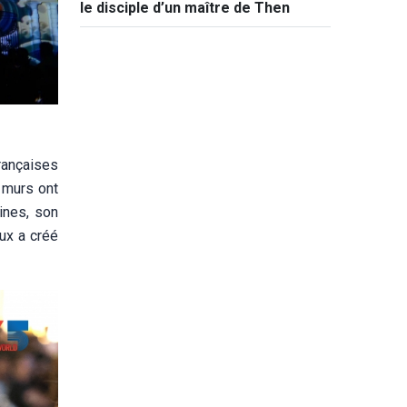
le disciple d’un maître de Then
rançaises
s murs ont
aines, son
ux a créé