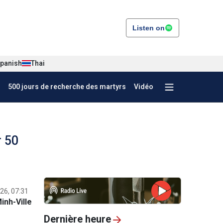
Listen on
panish
Thai
500 jours de recherche des martyrs
Vidéo
r 50
26, 07:31
inh-Ville
Dernière heure