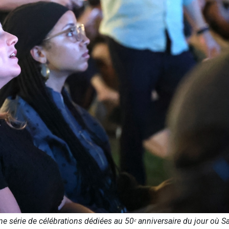
 série de célébrations dédiées au 50ᵉ anniversaire du jour où S