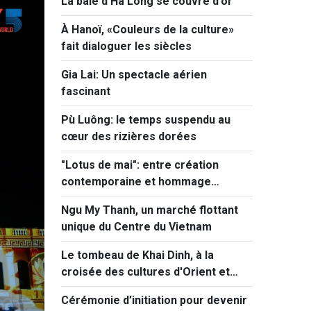
La baie d'Ha Long se couvre d'or
À Hanoï, «Couleurs de la culture»
fait dialoguer les siècles
Gia Lai: Un spectacle aérien
fascinant
Pù Luông: le temps suspendu au
cœur des rizières dorées
"Lotus de mai": entre création
contemporaine et hommage
national
Ngu My Thanh, un marché flottant
unique du Centre du Vietnam
Le tombeau de Khai Dinh, à la
croisée des cultures d'Orient et
d'Occident
Cérémonie d’initiation pour devenir