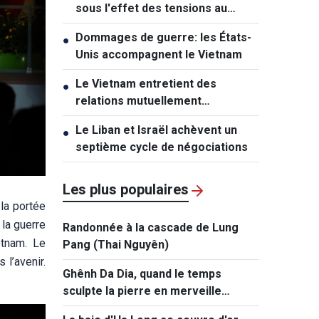
sous l'effet des tensions au
Moyen-Orient
Dommages de guerre: les États-
●
Unis accompagnent le Vietnam
Le Vietnam entretient des
●
relations mutuellement
bénéfiques avec l’Australie et la
Le Liban et Israël achèvent un
●
Nouvelle-Zélande
septième cycle de négociations
Les plus populaires
la portée
 la guerre
Randonnée à la cascade de Lung
etnam. Le
Pang (Thai Nguyên)
 l’avenir.
Ghênh Da Dia, quand le temps
sculpte la pierre en merveille
naturelle