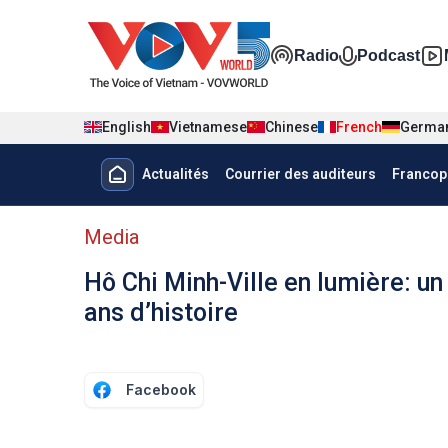
Nhảy đến nội dung
Đa phương t
Radio
Podcast
English
Vietnamese
Chinese
French
Germa
Menu trang chủ tiếng Pháp
Actualités
Courrier des auditeurs
Francop
menu phụ tiếng Pháp
Media
Hô Chi Minh-Ville en lumière: u
ans d’histoire
Facebook