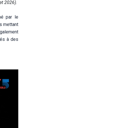
et 2026).
né par le
s mettant
également
tés à des