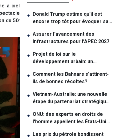
e à ciel
spectacle
Donald Trump estime qu’il est
●
on du 50ᵉ
encore trop tôt pour évoquer sa
succession politique
Assurer l’avancement des
●
infrastructures pour l’APEC 2027
Projet de loi sur le
●
développement urbain: un
mécanisme exceptionnel pour Hô
Comment les Bahnars s’attirent-
●
Chi Minh-ville
ils de bonnes récoltes?
Vietnam-Australie: une nouvelle
●
étape du partenariat stratégique
global
ONU: des experts en droits de
●
l'homme appellent les États-Unis
à lever les sanctions contre Cuba
Les prix du pétrole bondissent
●