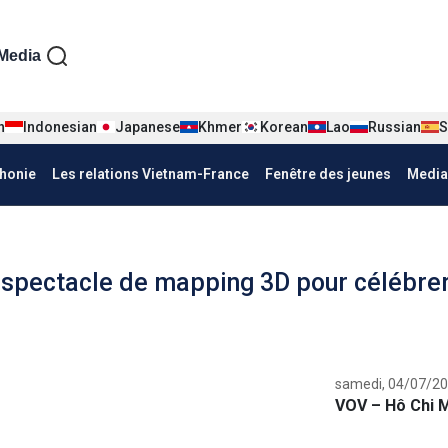
iện tiếng Pháp
Media
n
Indonesian
Japanese
Khmer
Korean
Lao
Russian
S
honie
Les relations Vietnam-France
Fenêtre des jeunes
Media
n spectacle de mapping 3D pour célébre
samedi, 04/07/20
VOV – Hô Chi M