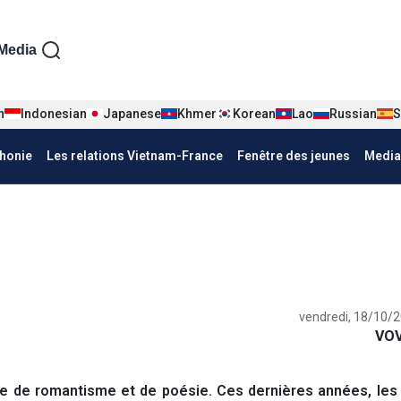
iện tiếng Pháp
Media
n
Indonesian
Japanese
Khmer
Korean
Lao
Russian
S
honie
Les relations Vietnam-France
Fenêtre des jeunes
Media
vendredi, 18/10/2
VOV
 de romantisme et de poésie. Ces dernières années, le