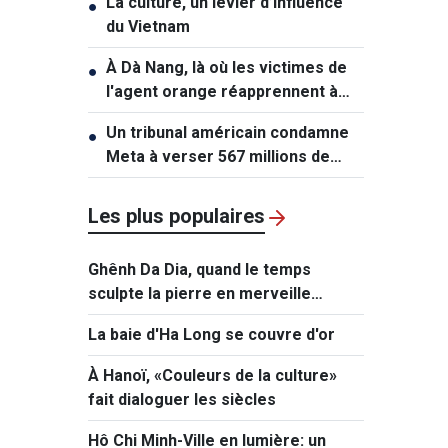
La culture, un levier d’influence
●
du Vietnam
À Dà Nang, là où les victimes de
●
l'agent orange réapprennent à
vivre
Un tribunal américain condamne
●
Meta à verser 567 millions de
dollars dans une affaire
impliquant des mineurs
Les plus populaires
Ghênh Da Dia, quand le temps
sculpte la pierre en merveille
naturelle
La baie d'Ha Long se couvre d'or
À Hanoï, «Couleurs de la culture»
fait dialoguer les siècles
Hô Chi Minh-Ville en lumière: un