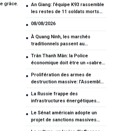
de grâce.
An Giang: l’équipe K93 rassemble
●
les restes de 11 soldats morts
pour la Patrie
08/08/2026
●
À Quang Ninh, les marchés
●
traditionnels passent au
numérique
Trân Thanh Mân: la Police
●
économique doit être un «sabre
tranchant» dans la lutte contre la
Prolifération des armes de
●
criminalité
destruction massive: l’Assemblée
nationale veut renforcer la
La Russie frappe des
●
prévention
infrastructures énergétiques
vitales de l'Ukraine
Le Sénat américain adopte un
●
projet de sanctions massives
contre la Russie