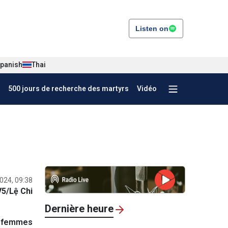
Listen on
panish
Thai
500 jours de recherche des martyrs
Vidéo
024, 09:38
5/Lệ Chi
Dernière heure
s femmes