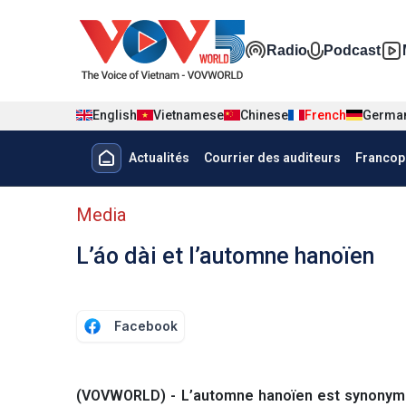
Nhảy đến nội dung
Đa phương t
Radio
Podcast
English
Vietnamese
Chinese
French
Germa
Menu trang chủ tiếng Pháp
Actualités
Courrier des auditeurs
Francop
menu phụ tiếng Pháp
Media
L’áo dài et l’automne hanoïen
Facebook
(VOVWORLD) - L’automne hanoïen est synonyme