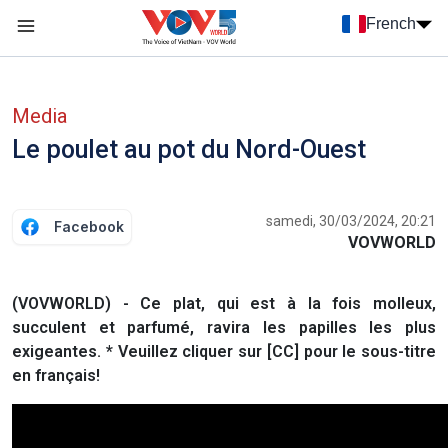
Nhảy đến nội dung
French
Menu trang chủ tiếng Pháp
menu phụ tiếng Pháp
Media
Le poulet au pot du Nord-Ouest
samedi, 30/03/2024, 20:21
Facebook
VOVWORLD
(VOVWORLD) - Ce plat, qui est à la fois molleux,
succulent et parfumé, ravira les papilles les plus
exigeantes. * Veuillez cliquer sur [CC] pour le sous-titre
en français!