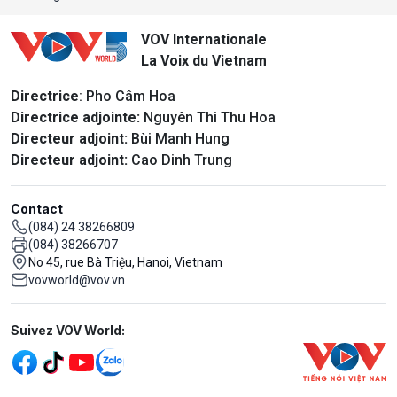
VOV Internationale
La Voix du Vietnam
Directrice
: Pho Câm Hoa
Directrice adjointe:
Nguyên Thi Thu Hoa
Directeur adjoint:
Bùi Manh Hung
Directeur adjoint:
Cao Dinh Trung
Contact
(084) 24 38266809
(084) 38266707
No 45, rue Bà Triệu, Hanoi, Vietnam
vovworld@vov.vn
Mạng xã hội
Suivez VOV World: