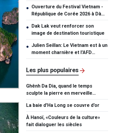
dollars dans une affaire
Ouverture du Festival Vietnam -
●
impliquant des mineurs
République de Corée 2026 à Dà
Nang
Dak Lak veut renforcer son
●
image de destination touristique
Julien Seillan: Le Vietnam est à un
●
moment charnière et l'AFD
souhaite l'accompagner dans
cette transition
Les plus populaires
Ghênh Da Dia, quand le temps
sculpte la pierre en merveille
naturelle
La baie d'Ha Long se couvre d'or
À Hanoï, «Couleurs de la culture»
fait dialoguer les siècles