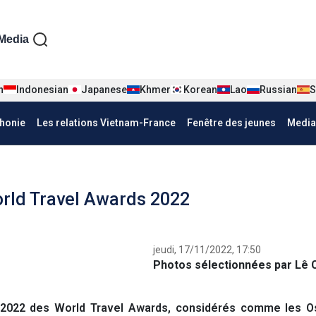
iện tiếng Pháp
Media
n
Indonesian
Japanese
Khmer
Korean
Lao
Russian
S
honie
Les relations Vietnam-France
Fenêtre des jeunes
Media
rld Travel Awards 2022
jeudi, 17/11/2022, 17:50
Photos sélectionnées par Lê 
n 2022 des World Travel Awards, considérés comme les O