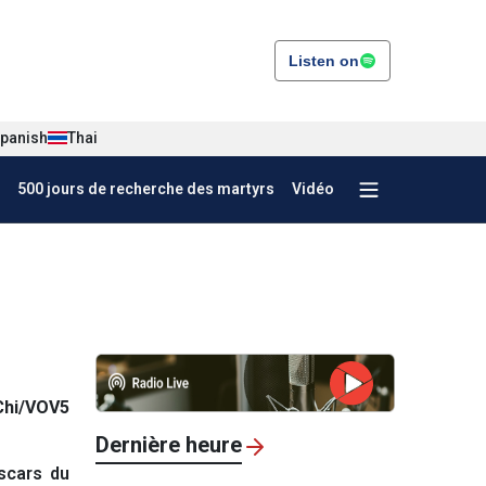
Listen on
panish
Thai
500 jours de recherche des martyrs
Vidéo
Chi/VOV5
Dernière heure
scars du