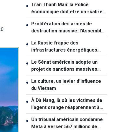
Trân Thanh Mân: la Police
●
économique doit être un «sabre
tranchant» dans la lutte contre la
Prolifération des armes de
●
criminalité
20.
destruction massive: l’Assemblée
nationale veut renforcer la
La Russie frappe des
●
prévention
infrastructures énergétiques
vitales de l'Ukraine
Le Sénat américain adopte un
●
projet de sanctions massives
contre la Russie
La culture, un levier d’influence
●
du Vietnam
À Dà Nang, là où les victimes de
●
l'agent orange réapprennent à
vivre
Un tribunal américain condamne
●
Meta à verser 567 millions de