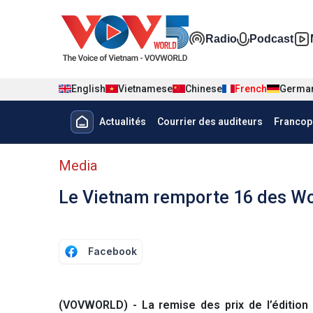
Nhảy đến nội dung
Đa phương t
Radio
Podcast
English
Vietnamese
Chinese
French
Germa
Menu trang chủ tiếng Pháp
Actualités
Courrier des auditeurs
Francop
menu phụ tiếng Pháp
Media
Le Vietnam remporte 16 des Wo
Facebook
(VOVWORLD) - La remise des prix de l’éditio