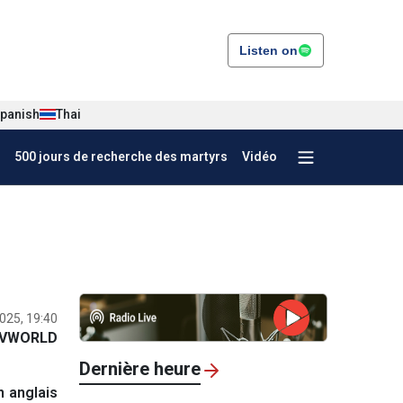
Listen on
panish
Thai
500 jours de recherche des martyrs
Vidéo
2025, 19:40
VWORLD
Dernière heure
n anglais