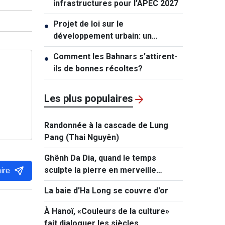
infrastructures pour l’APEC 2027
Projet de loi sur le
●
développement urbain: un
mécanisme exceptionnel pour Hô
Comment les Bahnars s’attirent-
●
Chi Minh-ville
ils de bonnes récoltes?
Les plus populaires
Randonnée à la cascade de Lung
Pang (Thai Nguyên)
Ghênh Da Dia, quand le temps
sculpte la pierre en merveille
ire
naturelle
La baie d'Ha Long se couvre d'or
À Hanoï, «Couleurs de la culture»
fait dialoguer les siècles