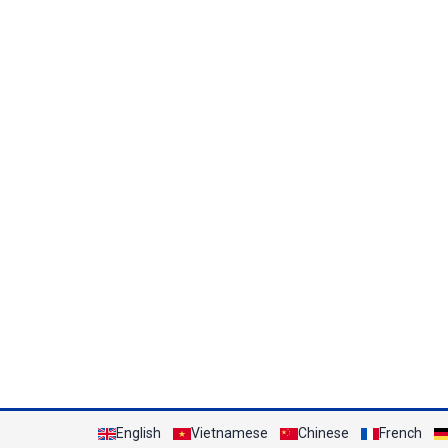
English
Vietnamese
Chinese
French