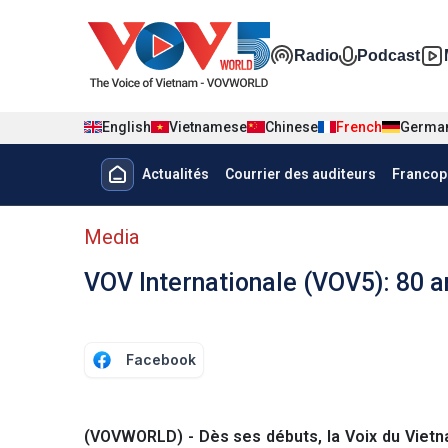
Nhảy đến nội dung
Đa phương t
Radio
Podcast
English
Vietnamese
Chinese
French
Germa
Menu trang chủ tiếng Pháp
Actualités
Courrier des auditeurs
Francop
menu phụ tiếng Pháp
Media
VOV Internationale (VOV5): 80 a
Facebook
(VOVWORLD) - Dès ses débuts, la Voix du Vietnam