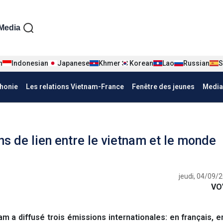
iện tiếng Pháp
Media
n
Indonesian
Japanese
Khmer
Korean
Lao
Russian
S
honie
Les relations Vietnam-France
Fenêtre des jeunes
Media
ns de lien entre le vietnam et le monde
jeudi, 04/09/
VO
 a diffusé trois émissions internationales: en français, e