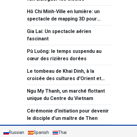
Hô Chi Minh-Ville en lumière: un
spectacle de mapping 3D pour
célébrer 50 ans d’histoire
Gia Lai: Un spectacle aérien
fascinant
Pù Luông: le temps suspendu au
cœur des rizières dorées
Le tombeau de Khai Dinh, à la
croisée des cultures d'Orient et
d'Occident
Ngu My Thanh, un marché flottant
unique du Centre du Vietnam
Cérémonie d’initiation pour devenir
le disciple d’un maître de Then
Russian
Spanish
Thai