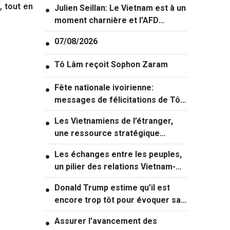
, tout en
Julien Seillan: Le Vietnam est à un
●
moment charnière et l'AFD
souhaite l'accompagner dans
07/08/2026
●
cette transition
Tô Lâm reçoit Sophon Zaram
●
Fête nationale ivoirienne:
●
messages de félicitations de Tô
Lâm et de Lê Hoài Trung
Les Vietnamiens de l’étranger,
●
une ressource stratégique
majeure contribuant au
Les échanges entre les peuples,
●
renforcement de la puissance
un pilier des relations Vietnam-
nationale
Australie
Donald Trump estime qu’il est
●
encore trop tôt pour évoquer sa
succession politique
Assurer l’avancement des
●