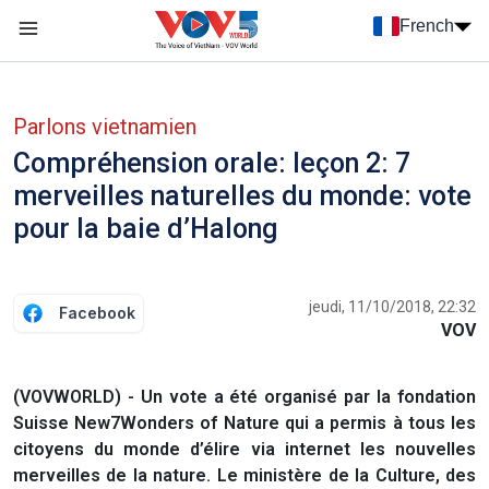
Nhảy đến nội dung
French
Menu trang chủ tiếng Pháp
menu phụ tiếng Pháp
Parlons vietnamien
Compréhension orale: leçon 2: 7
merveilles naturelles du monde: vote
pour la baie d’Halong
jeudi, 11/10/2018, 22:32
Facebook
VOV
(VOVWORLD) - Un vote a été organisé par la fondation
Suisse New7Wonders of Nature qui a permis à tous les
citoyens du monde d’élire via internet les nouvelles
merveilles de la nature. Le ministère de la Culture, des