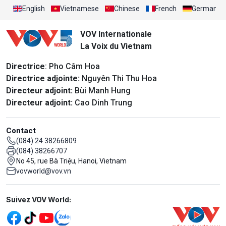
English
Vietnamese
Chinese
French
German
VOV Internationale
La Voix du Vietnam
Directrice
: Pho Câm Hoa
Directrice adjointe:
Nguyên Thi Thu Hoa
Directeur adjoint:
Bùi Manh Hung
Directeur adjoint:
Cao Dinh Trung
Contact
(084) 24 38266809
(084) 38266707
No 45, rue Bà Triệu, Hanoi, Vietnam
vovworld@vov.vn
Mạng xã hội
Suivez VOV World: