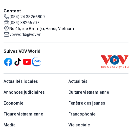
Contact
(084) 24 38266809
(084) 38266707
No 45, rue Bà Triệu, Hanoi, Vietnam
vovworld@vov.vn
Mạng xã hội
Suivez VOV World:
menu footer tiếng Pháp
Actualités locales
Actualités
Annonces judiciaires
Culture vietnamienne
Economie
Fenêtre des jeunes
Figure vietnamienne
Francophonie
Media
Vie sociale