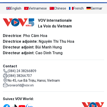
English
Vietnamese
Chinese
French
German
VOV Internationale
La Voix du Vietnam
Directrice
: Pho Câm Hoa
Directrice adjointe:
Nguyên Thi Thu Hoa
Directeur adjoint:
Bùi Manh Hung
Directeur adjoint:
Cao Dinh Trung
Contact
(084) 24 38266809
(084) 38266707
No 45, rue Bà Triệu, Hanoi, Vietnam
vovworld@vov.vn
Mạng xã hội
Suivez VOV World: