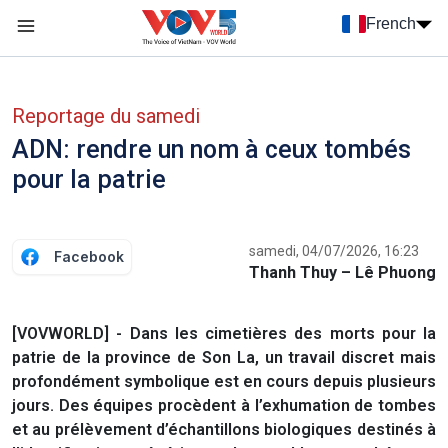
Nhảy đến nội dung
French
Menu trang chủ tiếng Pháp
menu phụ tiếng Pháp
Reportage du samedi
ADN: rendre un nom à ceux tombés
pour la patrie
samedi, 04/07/2026, 16:23
Facebook
Thanh Thuy – Lê Phuong
[VOVWORLD] - Dans les cimetières des morts pour la
patrie de la province de Son La, un travail discret mais
profondément symbolique est en cours depuis plusieurs
jours. Des équipes procèdent à l’exhumation de tombes
et au prélèvement d’échantillons biologiques destinés à