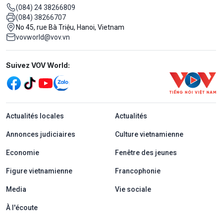
(084) 24 38266809
(084) 38266707
No 45, rue Bà Triệu, Hanoi, Vietnam
vovworld@vov.vn
Mạng xã hội
Suivez VOV World:
menu footer tiếng Pháp
Actualités locales
Actualités
Annonces judiciaires
Culture vietnamienne
Economie
Fenêtre des jeunes
Figure vietnamienne
Francophonie
Media
Vie sociale
À l'écoute