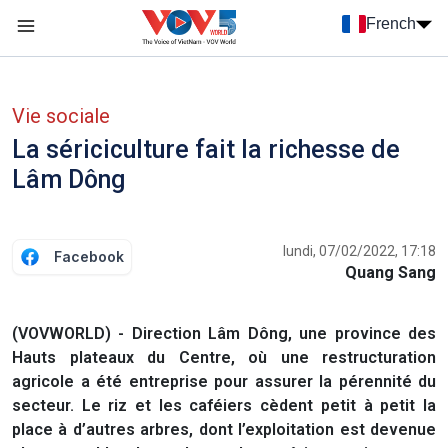
Nhảy đến nội dung
French
Menu trang chủ tiếng Pháp
menu phụ tiếng Pháp
Vie sociale
La sériciculture fait la richesse de
Lâm Dông
lundi, 07/02/2022, 17:18
Facebook
Quang Sang
(VOVWORLD) - Direction Lâm Dông, une province des
Hauts plateaux du Centre, où une restructuration
agricole a été entreprise pour assurer la pérennité du
secteur. Le riz et les caféiers cèdent petit à petit la
place à d’autres arbres, dont l’exploitation est devenue