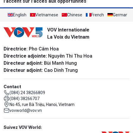
l'accent sur l'accès aux opportunités
English
Vietnamese
Chinese
French
German
VOV Internationale
La Voix du Vietnam
Directrice
: Pho Câm Hoa
Directrice adjointe:
Nguyên Thi Thu Hoa
Directeur adjoint:
Bùi Manh Hung
Directeur adjoint:
Cao Dinh Trung
Contact
(084) 24 38266809
(084) 38266707
No 45, rue Bà Triệu, Hanoi, Vietnam
vovworld@vov.vn
Mạng xã hội
Suivez VOV World: