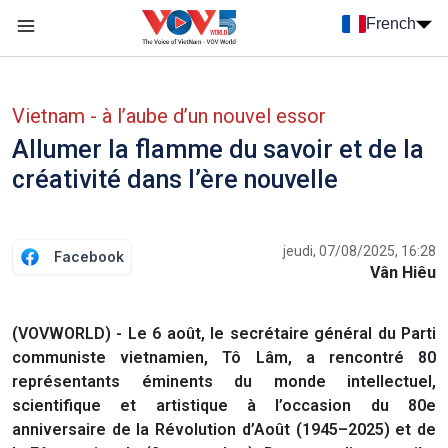
Nhảy đến nội dung
French
Menu trang chủ tiếng Pháp
menu phụ tiếng Pháp
Vietnam - à l’aube d’un nouvel essor
Allumer la flamme du savoir et de la
créativité dans l’ère nouvelle
jeudi, 07/08/2025, 16:28
Facebook
Vân Hiêu
(VOVWORLD) - Le 6 août, le secrétaire général du Parti
communiste vietnamien, Tô Lâm, a rencontré 80
représentants éminents du monde intellectuel,
scientifique et artistique à l’occasion du 80e
anniversaire de la Révolution d’Août (1945–2025) et de