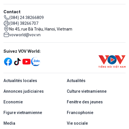
Contact
(084) 24 38266809
(084) 38266707
No 45, rue Bà Triệu, Hanoi, Vietnam
vovworld@vov.vn
Mạng xã hội
Suivez VOV World:
menu footer tiếng Pháp
Actualités locales
Actualités
Annonces judiciaires
Culture vietnamienne
Economie
Fenêtre des jeunes
Figure vietnamienne
Francophonie
Media
Vie sociale