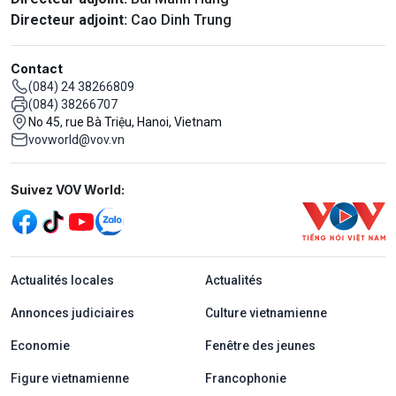
Directeur adjoint:
Cao Dinh Trung
Contact
(084) 24 38266809
(084) 38266707
No 45, rue Bà Triệu, Hanoi, Vietnam
vovworld@vov.vn
Mạng xã hội
Suivez VOV World:
menu footer tiếng Pháp
Actualités locales
Actualités
Annonces judiciaires
Culture vietnamienne
Economie
Fenêtre des jeunes
Figure vietnamienne
Francophonie