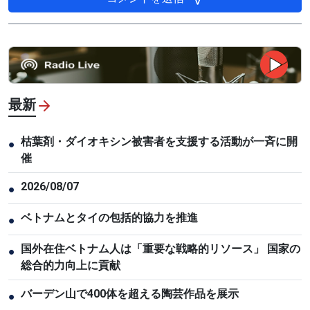
最新
枯葉剤・ダイオキシン被害者を支援する活動が一斉に開
●
催
2026/08/07
●
ベトナムとタイの包括的協力を推進
●
国外在住ベトナム人は「重要な戦略的リソース」 国家の
●
総合的力向上に貢献
バーデン山で400体を超える陶芸作品を展示
●