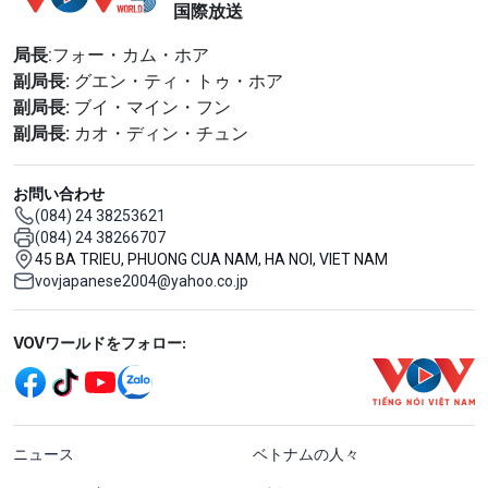
国際放送
局長
:フォー・カム・ホア
副局長:
グエン・ティ・トゥ・ホア
副局長:
ブイ・マイン・フン
副局長:
カオ・ディン・チュン
お問い合わせ
(084) 24 38253621
(084) 24 38266707
45 BA TRIEU, PHUONG CUA NAM, HA NOI, VIET NAM
vovjapanese2004@yahoo.co.jp
Mạng xã hội
VOVワールドをフォロー:
menu footer tiếng Nhật
ニュース
ベトナムの人々