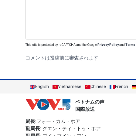
This site is protected by reCAPTCHA and the Google
Privacy Policy
and
Terms 
コメントは投稿前に審査されます
English
Vietnamese
Chinese
French
ベトナムの声
国際放送
局長
:フォー・カム・ホア
副局長:
グエン・ティ・トゥ・ホア
副局長:
ブイ・マイン・フン