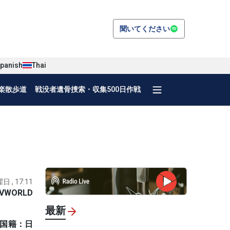
聞いてください
panish
Thai
楽散歩道
戦没者遺骨捜索・収集500日作戦
日 , 17:11
VWORLD
最新
（国籍：日