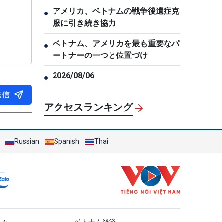
アメリカ、ベトナムの戦争後遺症克
●
服に引き続き協力
ベトナム、アメリカを最も重要なパ
●
ートナーの一つと位置づけ
2026/08/06
●
送信
アクセスランキング
Russian
Spanish
Thai
ật
人々
ベトナム経済