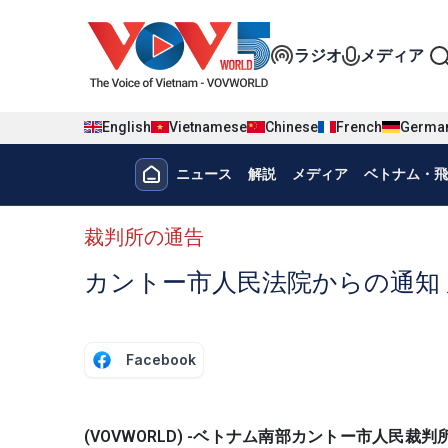
Nhảy đến nội dung
Đa phương t
ラジオ
メディア
English
Vietnamese
Chinese
French
Germa
Menu trang chủ tiếng nhật
ニュース
解説
メディア
ベトナム・飛
menu phụ tiếng Nhật
裁判所の通告
カントー市人民法院からの通知 
Facebook
(VOVWORLD) -ベトナム南部カントー市人民