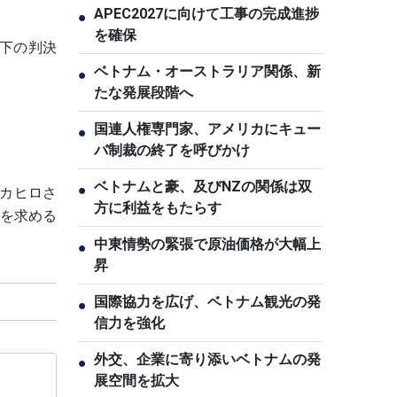
APEC2027に向けて工事の完成進捗
●
を確保
以下の判決
ベトナム・オーストラリア関係、新
●
たな発展段階へ
国連人権専門家、アメリカにキュー
●
バ制裁の終了を呼びかけ
ベトナムと豪、及びNZの関係は双
●
タカヒロさ
方に利益をもたらす
審を求める
中東情勢の緊張で原油価格が大幅上
●
昇
国際協力を広げ、ベトナム観光の発
●
信力を強化
外交、企業に寄り添いベトナムの発
●
展空間を拡大