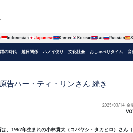
iện tiếng Nhật
n
Indonesian
Japanese
Khmer
Korean
Lao
Russian
S
躍の時代
越日関係
ハノイ便り
文化社会
おしゃべりタイム
音
原告ハー・ティ・リンさん 続き
2025/03/14, 金曜
VO
裁判所は、1962年生まれの小林貴大（コバヤシ・タカヒロ）さん