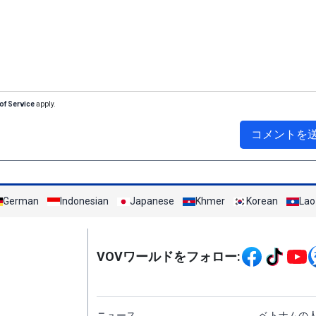
of Service
apply.
コメントを
German
Indonesian
Japanese
Khmer
Korean
Lao
Mạng xã hội
VOVワールドをフォロー:
menu footer tiếng Nh
ニュース
ベトナムの